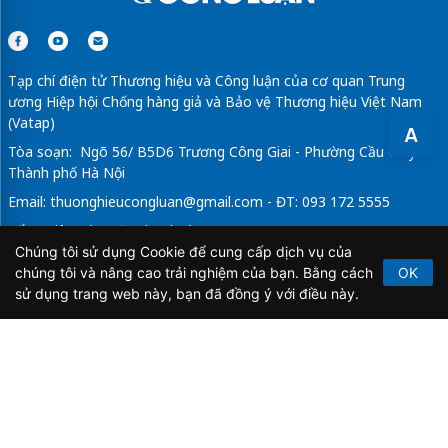
Tạp chí điện tử Thương hiệu và Công luận của cơ quan Trung
ương Hiệp hội Chống hàng giả và Bảo vệ Thương hiệu Việt Nam
(Vatap)
A
Tòa soạn: Ngõ 56/ B5D6 Trương Công Giai - Phường Cầu Giấy -
Thành phố Hà Nội
Email:
thuonghieucongluan@gmail.com
- ĐT: 093 172 5555
Tổng Biên Tập: Vũ Đức Thuận
Chúng tôi sử dụng Cookie để cung cấp dịch vụ của
Giấy phép hoạt động báo chí điện tử số 64/GP-BTTTT do Bộ
chúng tôi và nâng cao trải nghiệm của bạn. Bằng cách
OK
Thông tin và Truyền thông cấp ngày 21/2/2020.
sử dụng trang web này, bạn đã đồng ý với điều này.
Copyright © 2026
TẠP CHÍ THƯƠNG HIỆU & CÔNG
LUẬN
. All Rights Reserved.
Bản quyền thuộc Tạp chí Thương hiệu và Công luận. Cấm