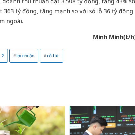
 doanh thu thuần đạt 3.508 tỷ đồng, tăng 43% s
ạt 363 tỷ đồng, tăng mạnh so với số lỗ 36 tỷ đồng
m ngoái.
Minh Minh(t/h
 2
lợi nhuận
cổ tức