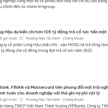
g nghiệp cùng một số cổ phiếu vốn hóa lớn chỉ đủ cân bằng 
u chỉnh đến từ nhóm Vingroup.
g Hậu dự kiến chi hơn 105 tỷ đồng trả cổ tức tiền mặt
8 giờ trước
Thương hiệu Tài chính - Chứng khoán
g ty cổ phần Long Hậu (mã LHG - sàn HOSE) sẽ trả tổng cộ
 tỷ đồng cho cổ đông trong đợt trả cổ tức năm 2025.
ank, FINAN và Mastercard tiên phong đổi mới trải ng
nh toán cho doanh nghiệp với thẻ ghi nợ phi vật lý
0 giờ trước
Thương hiệu Tài chính - Chứng khoán
n hàng TMCP Việt Nam Thịnh Vượng (VPBank), Công ty T