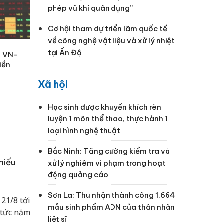
phép vũ khí quân dụng”
Cơ hội tham dự triển lãm quốc tế
về công nghệ vật liệu và xử lý nhiệt
tại Ấn Độ
: VN-
iền
Xã hội
Học sinh được khuyến khích rèn
luyện 1 môn thể thao, thực hành 1
loại hình nghệ thuật
Bắc Ninh: Tăng cường kiểm tra và
hiếu
xử lý nghiêm vi phạm trong hoạt
động quảng cáo
Sơn La: Thu nhận thành công 1.664
21/8 tới
mẫu sinh phẩm ADN của thân nhân
 tức năm
liệt sĩ