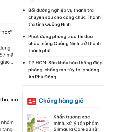
Bồi dưỡng nghiệp vụ thanh tra
chuyên sâu cho công chức Thanh
tra tỉnh Quảng Ninh
“hot”
Phát động phong trào thi đua
chào mừng Quảng Ninh trở thành
 dụng
thành phố
 57 mã
 giao
TP.HCM: Sân khấu hóa thông điệp
phòng, chống ma túy tại phường
An Phú Đông
thu, mà
Chống hàng giả
 Tiêu hủy
Khẩn trương xác
Cà
a nhóm
ai hàng ngàn
minh, xử lý sản phẩm
cô
n tăng
m nhập lậu,
Slimaura Care x3 sử
sả