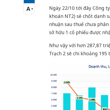
Cỡ chữ vừa
Ngày 22/10 tới đây Công t
A
+
Cỡ chữ lớn
khoán NT2) sẽ chốt danh sác
nhuận sau thuế chưa phân p
sở hữu 1 cổ phiếu được nhậ
Như vậy với hơn 287,87 tri
Trạch 2 sẽ chi khoảng 195 