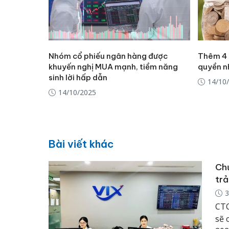
Nhóm cổ phiếu ngân hàng được
Thêm 4 
khuyến nghị MUA mạnh, tiềm năng
quyền n
sinh lời hấp dẫn
14/10
14/10/2025
Bài viết khác
Chứ
trả
3
CTC
sẽ 