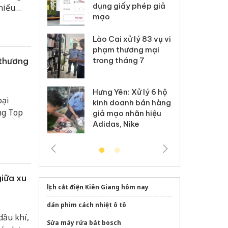
môi trường
dụng giấy phép giả
bả
hiếu
anh
mạo
ki
ng. Điều
iêu chí
 Thanh Hóa
Lào Cai xử lý 83 vụ vi
Cô
 không.
ại trong vụ
phạm thương mại
tìm
 thương
xuất, buôn
trong tháng 7
án
 sào giả
bá
Hưng Yên: Xử lý 6 hộ
óa: Tìm bị
Th
oại
kinh doanh bán hàng
g vụ án buôn
hạ
ng Top
giả mạo nhãn hiệu
h sữa
bá
Adidas, Nike
 giả
Mo
giữa xu
lịch cắt điện Kiên Giang hôm nay
dán phim cách nhiệt ô tô
dầu khí,
Sửa máy rửa bát bosch