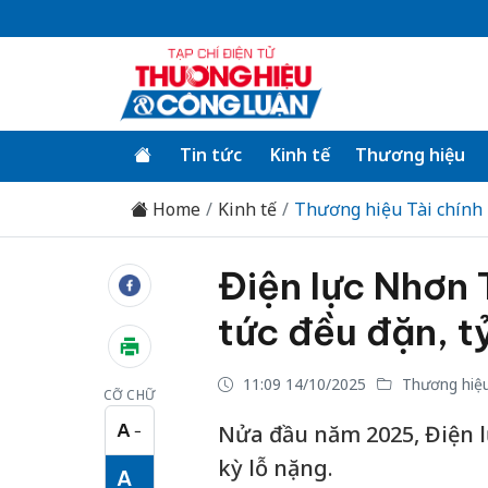
Tin tức
Kinh tế
Thương hiệu
Home
Kinh tế
Thương hiệu Tài chính
Điện lực Nhơn T
tức đều đặn, t
11:09 14/10/2025
Thương hiệu
CỠ CHỮ
A
Nửa đầu năm 2025, Điện l
−
Cỡ chữ nhỏ
kỳ lỗ nặng.
A