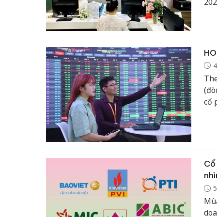
202
HOS
4
The
(đò
cổ 
dịc
Cổ 
nhì
5
Mùa
doa