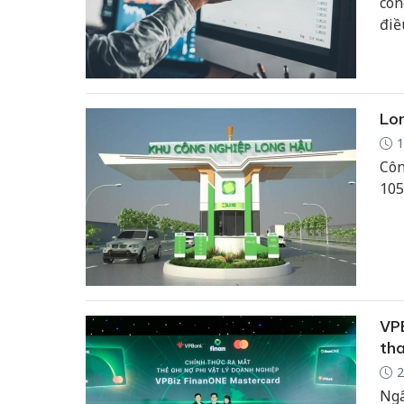
côn
điề
Lon
1
Côn
105
VPB
tha
2
Ngâ