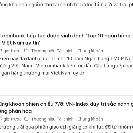
bảo vệ 
ởng khá nhờ nguồn thu tài chính từ lượng tiền gửi và trái p
kinh do
ng lồ, nhưng cổ phiếu lại không tạo được sức hút tương xứ
cho thấy thị trường đang đánh giá nhóm bảo hiểm theo một t
Công an
c: lợi nhuận đến từ đâu và liệu động lực đó có bền vững hay
tìm bị h
tcombank tiếp tục được vinh danh ‘Top 10 ngân hàng
án sản 
bán yến
 Việt Nam uy tín’
3 giờ trước
Thương hiệu Tài chính - Chứng khoán
Thanh H
kiện này đã đánh dấu cột mốc 10 năm Ngân hàng TMCP Ng
hại tron
ơng Việt Nam - Vietcombank liên tục dẫn đầu bảng xếp hạ
bán bìn
ngân hàng thương mại Việt Nam uy tín.
Moyuum
ng khoán phiên chiều 7/8: VN-Index duy trì sắc xanh 
ớng phân hóa
7 giờ trước
Thương hiệu Tài chính - Chứng khoán
 trường trải qua phiên giao dịch giằng co khi lực đỡ từ nhóm 