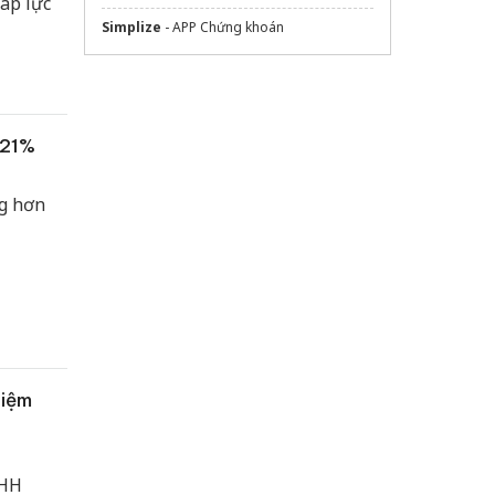
áp lực
Simplize
- APP Chứng khoán
 21%
ng hơn
hiệm
NHH