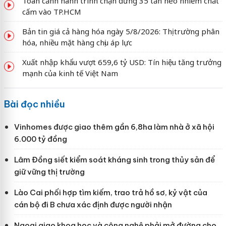
Toàn cảnh hành trình chặn đứng 35 tấn heo nhiễm chất
cấm vào TP.HCM
Bản tin giá cả hàng hóa ngày 5/8/2026: Thị trường phân
hóa, nhiều mặt hàng chịu áp lực
Xuất nhập khẩu vượt 659,6 tỷ USD: Tín hiệu tăng trưởng
mạnh của kinh tế Việt Nam
Bài đọc nhiều
Vinhomes được giao thêm gần 6,8ha làm nhà ở xã hội
6.000 tỷ đồng
Lâm Đồng siết kiểm soát kháng sinh trong thủy sản để
giữ vững thị trường
Lào Cai phối hợp tìm kiếm, trao trả hồ sơ, kỷ vật của
cán bộ đi B chưa xác định được người nhận
Ngoại giao khoa học và công nghệ phải mở đường cho