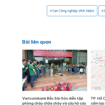
Cụm Công nghiệp Vĩnh Niệm
Bài liên quan
Vietcombank Bắc Sài Gòn diễn tập
TP. Hồ C
phòng cháy chữa cháy và cứu hộ cứu
cấm lưu