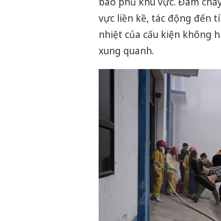
bao phủ khu vực. Đám cháy 
vực liền kề, tác động đến t
nhiệt của cấu kiện không h
xung quanh.