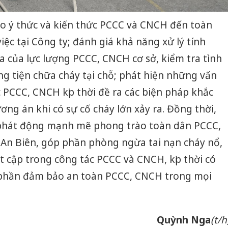
bán yến
o ý thức và kiến thức PCCC và CNCH đến toàn
Thanh H
hại tron
iệc tại Công ty; đánh giá khả năng xử lý tính
bán bìn
ra của lực lượng PCCC, CNCH cơ sở, kiểm tra tình
Moyuum
g tiện chữa cháy tại chỗ; phát hiện những vấn
An Gian
c PCCC, CNCH kịp thời đề ra các biện pháp khắc
chủ mưu
bán hàng
g án khi có sự cố cháy lớn xảy ra. Đồng thời,
Quốc ra
phát động mạnh mẽ phong trào toàn dân PCCC,
An Biên, góp phần phòng ngừa tai nạn cháy nổ,
 cập trong công tác PCCC và CNCH, kịp thời có
 phần đảm bảo an toàn PCCC, CNCH trong mọi
Quỳnh Nga
(t/h