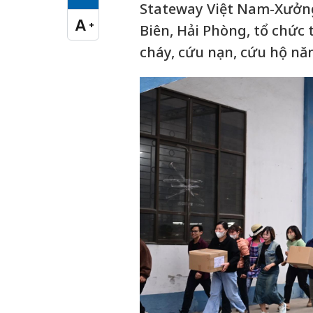
Cỡ chữ vừa
Stateway Việt Nam-Xưởng
A
+
Biên, Hải Phòng, tổ chức
Cỡ chữ lớn
cháy, cứu nạn, cứu hộ nă