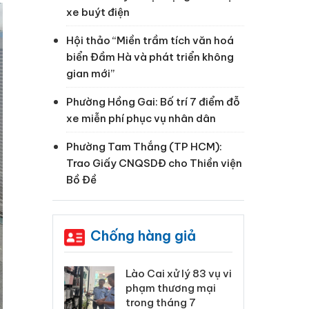
xe buýt điện
Hội thảo “Miền trầm tích văn hoá
biển Đầm Hà và phát triển không
gian mới”
Phường Hồng Gai: Bố trí 7 điểm đỗ
xe miễn phí phục vụ nhân dân
Phường Tam Thắng (TP HCM):
Trao Giấy CNQSDĐ cho Thiền viện
Bồ Đề
Chống hàng giả
 Thanh Hóa
Lào Cai xử lý 83 vụ vi
Cô
ại trong vụ
phạm thương mại
tìm
xuất, buôn
trong tháng 7
án