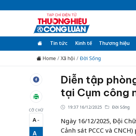
Tin tức
Kinh tế
Thương hiệu
Home
Xã hội
Đời Sống
Diễn tập phòn
tại Cụm công 
19:37 16/12/2025
Đời Sống
CỠ CHỮ
A
Ngày 16/12/2025, Đội Ch
−
Cỡ chữ nhỏ
Cảnh sát PCCC và CNCH) 
A