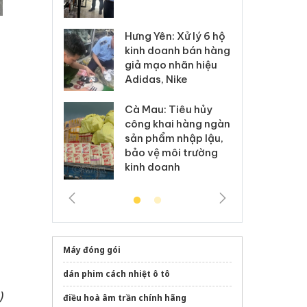
 sào giả
bá
Hưng Yên: Xử lý 6 hộ
óa: Tìm bị
Th
kinh doanh bán hàng
g vụ án buôn
hạ
giả mạo nhãn hiệu
h sữa
bá
Adidas, Nike
 giả
Mo
Cà Mau: Tiêu hủy
g: Đối tượng
An
công khai hàng ngàn
 đường dây
ch
sản phẩm nhập lậu,
 giả tại Phú
bá
bảo vệ môi trường
 đầu thú
Qu
kinh doanh
Máy đóng gói
dán phim cách nhiệt ô tô
)
điều hoà âm trần chính hãng