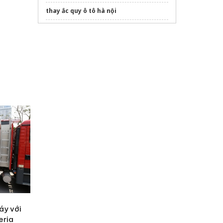
thay ắc quy ô tô hà nội
Sản xuất
Quạt ly tâm
chịu nhiệt pccc
Sửa máy rửa bát bosch
Hồ Tràm Beach Boutique Resort & Spa
Báo giá
van bi điều khiển điện
áy với
eria