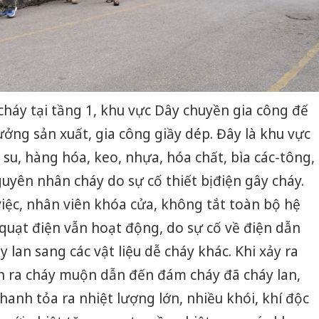
 cháy tại tầng 1, khu vực Dây chuyền gia công đế
ởng sản xuất, gia công giầy dép. Đây là khu vực
 su, hàng hóa, keo, nhựa, hóa chất, bìa các-tông,
uyên nhân cháy do sự cố thiết bị điện gây cháy.
việc, nhân viên khóa cửa, không tắt toàn bộ hệ
quạt điện vẫn hoạt động, do sự cố về điện dẫn
y lan sang các vật liệu dễ cháy khác. Khi xảy ra
ện ra cháy muộn dẫn đến đám cháy đã cháy lan,
nhanh tỏa ra nhiệt lượng lớn, nhiều khói, khí độc