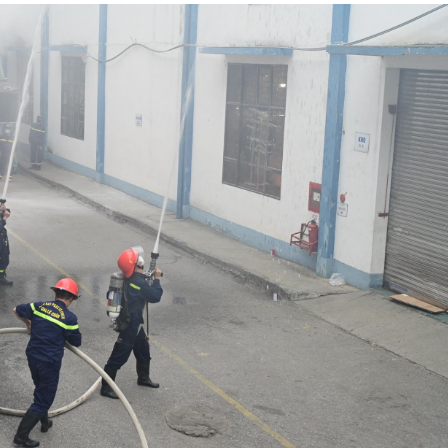
Công an
tìm bị h
án sản 