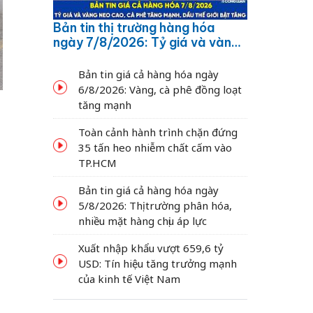
Bản tin thị trường hàng hóa
ngày 7/8/2026: Tỷ giá và vàng
neo cao, cà phê tăng mạnh,
dầu thế giới bật tăng
Bản tin giá cả hàng hóa ngày
6/8/2026: Vàng, cà phê đồng loạt
tăng mạnh
Toàn cảnh hành trình chặn đứng
35 tấn heo nhiễm chất cấm vào
TP.HCM
Bản tin giá cả hàng hóa ngày
5/8/2026: Thị trường phân hóa,
nhiều mặt hàng chịu áp lực
Xuất nhập khẩu vượt 659,6 tỷ
USD: Tín hiệu tăng trưởng mạnh
của kinh tế Việt Nam