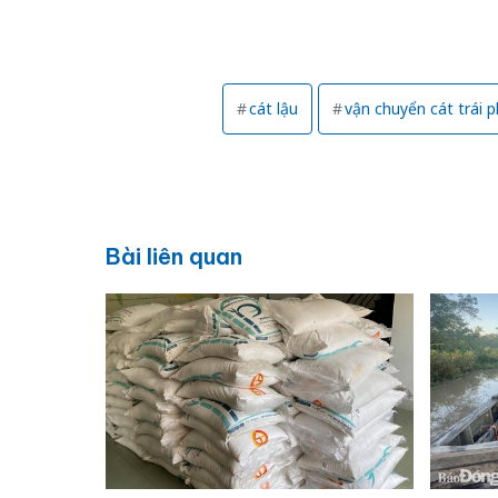
cát lậu
vận chuyển cát trái 
Bài liên quan