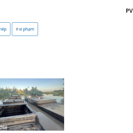
P
phép
vi phạm