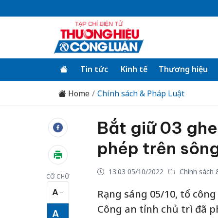
Tin tức
Kinh tế
Thương hiệu
Home
Chính sách & Pháp Luật
Bắt giữ 03 ghe
phép trên sôn
13:03 05/10/2022
Chính sách 
CỠ CHỮ
A
Rạng sáng 05/10, tổ công
−
Cỡ chữ nhỏ
Công an tỉnh chủ trì đã p
A