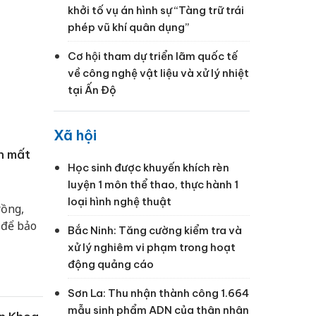
khởi tố vụ án hình sự “Tàng trữ trái
phép vũ khí quân dụng”
Cơ hội tham dự triển lãm quốc tế
về công nghệ vật liệu và xử lý nhiệt
tại Ấn Độ
Xã hội
h mất
Học sinh được khuyến khích rèn
luyện 1 môn thể thao, thực hành 1
loại hình nghệ thuật
rồng,
 để bảo
Bắc Ninh: Tăng cường kiểm tra và
xử lý nghiêm vi phạm trong hoạt
động quảng cáo
Sơn La: Thu nhận thành công 1.664
mẫu sinh phẩm ADN của thân nhân