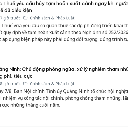
 Thuế yêu cầu hủy tạm hoãn xuất cảnh ngay khi ngườ
sản phẩ
bảo vệ 
ế đủ điều kiện
kinh do
7 giờ trước
Chính sách & Pháp Luật
 Thuế vừa yêu cầu cơ quan thuế các địa phương triển khai 
Công an
t quy định về tạm hoãn xuất cảnh theo Nghị định số 252/202
tìm bị h
c áp dụng biện pháp này phải đúng đối tượng, đúng trình t
án sản 
i phải hủy bỏ ngay khi người nộp thuế hoàn thành nghĩa vụ
bán yến
 ứng đầy đủ các điều kiện theo quy định nhằm bảo đảm quyề
Thanh H
 hợp pháp của người nộp thuế.
hại tron
ng Ninh: Chủ động phòng ngừa, xử lý nghiêm tham nh
bán bìn
g phí, tiêu cực
Moyuum
8 giờ trước
Chính sách & Pháp Luật
y 7/8, Ban Nội chính Tỉnh ủy Quảng Ninh tổ chức hội nghị t
i nhiệm vụ công tác nội chính, phòng chống tham nhũng, lã
u cực những tháng cuối năm.