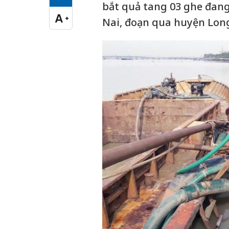
Cỡ chữ vừa
bắt quả tang 03 ghe đan
A
+
Nai, đoạn qua huyện Lon
Cỡ chữ lớn