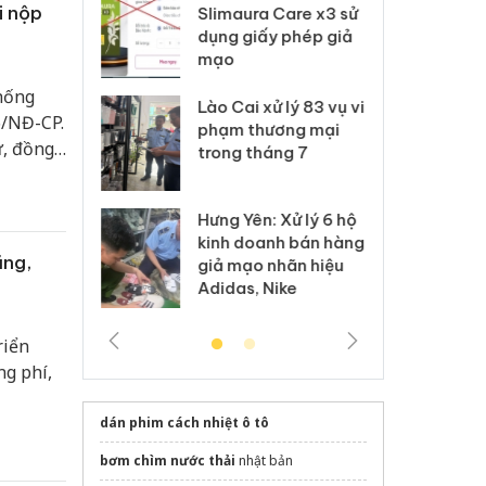
i nộp
m nhập lậu,
Slimaura Care x3 sử
sả
môi trường
dụng giấy phép giả
bả
anh
mạo
ki
thống
 Thanh Hóa
Lào Cai xử lý 83 vụ vi
Cô
6/NĐ-CP.
ại trong vụ
phạm thương mại
tìm
ự, đồng
xuất, buôn
trong tháng 7
án
 hoặc
 sào giả
bá
n và lợi
Hưng Yên: Xử lý 6 hộ
óa: Tìm bị
Th
kinh doanh bán hàng
g vụ án buôn
hạ
ũng,
giả mạo nhãn hiệu
h sữa
bá
Adidas, Nike
 giả
Mo
riển
ng phí,
dán phim cách nhiệt ô tô
bơm chìm nước thải
nhật bản