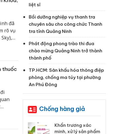
n Khoa,
liệt sĩ
Bồi dưỡng nghiệp vụ thanh tra
Ninh đã
chuyên sâu cho công chức Thanh
m rõ vụ
tra tỉnh Quảng Ninh
 Sky),
Phát động phong trào thi đua
ợi dụng
chào mừng Quảng Ninh trở thành
 thật,
thành phố
n thuốc
TP.HCM: Sân khấu hóa thông điệp
phòng, chống ma túy tại phường
An Phú Đông
đi
 quan
y
Chống hàng giả
uyết
 Tiêu hủy
Khẩn trương xác
Cà
ai hàng ngàn
minh, xử lý sản phẩm
cô