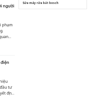
Sửa máy rửa bát bosch
i người
vi phạm
g.
 quan
 điện
hiệu
 đầu tư
yết định
năng