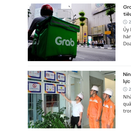
Gra
tiê
2
Ủy 
hàn
Doa
đến
Nin
lực
2
Nhằ
quả
tro
côn
quả