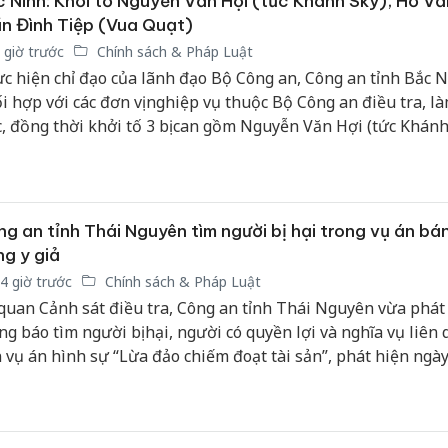
 Ninh: Khởi tố Nguyễn Văn Hợi (tức Khánh Sky), Hồ Vă
n Đình Tiệp (Vua Quạt)
 giờ trước
Chính sách & Pháp Luật
c hiện chỉ đạo của lãnh đạo Bộ Công an, Công an tỉnh Bắc 
i hợp với các đơn vị nghiệp vụ thuộc Bộ Công an điều tra, là
c, đồng thời khởi tố 3 bị can gồm Nguyễn Văn Hợi (tức Khánh
Văn Khoa và Trần Đình Tiệp (tức Vua Quạt) về các hành vi l
g xã hội gây rối trật tự công cộng, phát tán thông tin sai sự
 phạm quyền và lợi ích hợp pháp của tổ chức, cá nhân.
g an tỉnh Thái Nguyên tìm người bị hại trong vụ án bá
g y giả
4 giờ trước
Chính sách & Pháp Luật
quan Cảnh sát điều tra, Công an tỉnh Thái Nguyên vừa phát 
ng báo tìm người bị hại, người có quyền lợi và nghĩa vụ liên
 vụ án hình sự “Lừa đảo chiếm đoạt tài sản”, phát hiện ngà
5/2025 trên địa bàn tỉnh, để phục vụ công tác điều tra, giải q
o quy định của pháp luật.
Cà Mau:
công kh