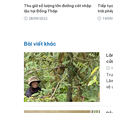
Thu giữ số lượng lớn đường cát nhập
Tiếp tục
lậu tại Đồng Tháp
trái ph
28/09/2022
14/09
Bài viết khác
Lâm
cửa
1
Trư
Lâm
vệ 