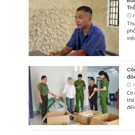
Bắc
Trầ
6
Thự
phố
việ
Hồ 
mạn
xâm
Côn
đôn
1
Cơ 
thô
đến
22/
the