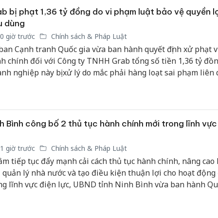
b bị phạt 1,36 tỷ đồng do vi phạm luật bảo vệ quyền lợ
u dùng
0 giờ trước
Chính sách & Pháp Luật
ban Cạnh tranh Quốc gia vừa ban hành quyết định xử phạt 
h chính đối với Công ty TNHH Grab tổng số tiền 1,36 tỷ đồn
nh nghiệp này bị xử lý do mắc phải hàng loạt sai phạm liên
 pháp luật bảo vệ quyền lợi người tiêu dùng.
h Bình công bố 2 thủ tục hành chính mới trong lĩnh vực
1 giờ trước
Chính sách & Pháp Luật
m tiếp tục đẩy mạnh cải cách thủ tục hành chính, nâng cao 
 quản lý nhà nước và tạo điều kiện thuận lợi cho hoạt động
ng lĩnh vực điện lực, UBND tỉnh Ninh Bình vừa ban hành Qu
g bố danh mục thủ tục hành chính mới thuộc phạm vi chức 
n lý của Sở Công Thương.