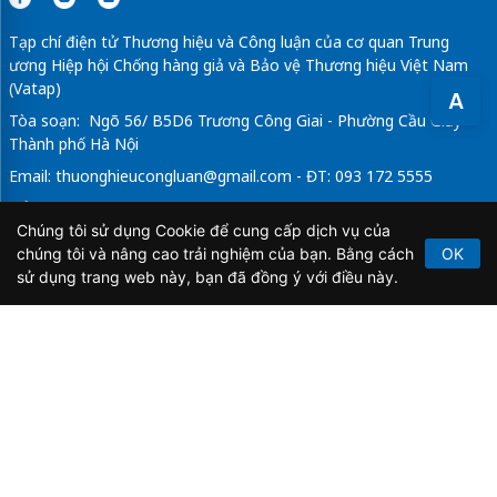
Tạp chí điện tử Thương hiệu và Công luận của cơ quan Trung
ương Hiệp hội Chống hàng giả và Bảo vệ Thương hiệu Việt Nam
(Vatap)
A
Tòa soạn: Ngõ 56/ B5D6 Trương Công Giai - Phường Cầu Giấy -
Thành phố Hà Nội
Email:
thuonghieucongluan@gmail.com
- ĐT: 093 172 5555
Tổng Biên Tập: Vũ Đức Thuận
Chúng tôi sử dụng Cookie để cung cấp dịch vụ của
Giấy phép hoạt động báo chí điện tử số 64/GP-BTTTT do Bộ
chúng tôi và nâng cao trải nghiệm của bạn. Bằng cách
OK
Thông tin và Truyền thông cấp ngày 21/2/2020.
sử dụng trang web này, bạn đã đồng ý với điều này.
Copyright © 2026
TẠP CHÍ THƯƠNG HIỆU & CÔNG
LUẬN
. All Rights Reserved.
Bản quyền thuộc Tạp chí Thương hiệu và Công luận. Cấm
sao chép dưới mọi hình thức nếu không có sự chấp thuận
bằng văn bản.