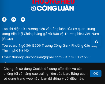
Tạp chí điện tử Thương hiệu và Công luận của cơ quan Trung
ương Hiệp hội Chống hàng giả và Bảo vệ Thương hiệu Việt Nam
(Vatap)
A
Tòa soạn: Ngõ 56/ B5D6 Trương Công Giai - Phường Cầu Giấy -
Thành phố Hà Nội
Email:
thuonghieucongluan@gmail.com
- ĐT: 093 172 5555
Tổng Biên Tập: Vũ Đức Thuận
Chúng tôi sử dụng Cookie để cung cấp dịch vụ của
Giấy phép hoạt động báo chí điện tử số 64/GP-BTTTT do Bộ
chúng tôi và nâng cao trải nghiệm của bạn. Bằng cách
OK
Thông tin và Truyền thông cấp ngày 21/2/2020.
sử dụng trang web này, bạn đã đồng ý với điều này.
Copyright © 2026
TẠP CHÍ THƯƠNG HIỆU & CÔNG
LUẬN
. All Rights Reserved.