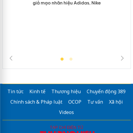
Hưng Yên: Xử lý 6 hộ kinh doanh bán
hàng giả mạo nhãn hiệu Adidas, Nike
Tin tức
Kinh tế
Thương hiệu
Chuyển động 389
Chính sách & Pháp luật
OCOP
Tư vấn
Xã hội
Videos