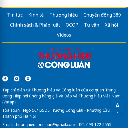
Tin tức
Kinh tế
Thương hiệu
Chuyển động 389
Chính sách & Pháp luật
OCOP
Tư vấn
Xã hội
Videos
Tạp chí điện tử Thương hiệu và Công luận của cơ quan Trung
ương Hiệp hội Chống hàng giả và Bảo vệ Thương hiệu Việt Nam
(Vatap)
A
Tòa soạn: Ngõ 56/ B5D6 Trương Công Giai - Phường Cầu Giấy -
Thành phố Hà Nội
Email:
thuonghieucongluan@gmail.com
- ĐT: 093 172 5555