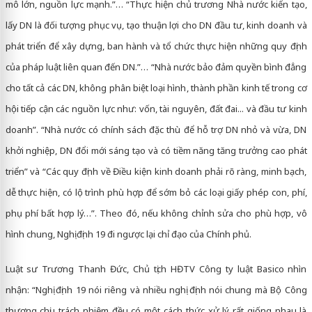
mô lớn, nguồn lực mạnh.”… “Thực hiện chủ trương Nhà nước kiến tạo,
lấy DN là đối tượng phục vụ, tạo thuận lợi cho DN đầu tư, kinh doanh và
phát triển để xây dựng, ban hành và tổ chức thực hiện những quy định
của pháp luật liên quan đến DN.”… “Nhà nước bảo đảm quyền bình đẳng
cho tất cả các DN, không phân biệt loại hình, thành phần kinh tế trong cơ
hội tiếp cận các nguồn lực như: vốn, tài nguyên, đất đai... và đầu tư kinh
doanh”. “Nhà nước có chính sách đặc thù để hỗ trợ DN nhỏ và vừa, DN
khởi nghiệp, DN đổi mới sáng tạo và có tiềm năng tăng trưởng cao phát
triển” và “Các quy định về Điều kiện kinh doanh phải rõ ràng, minh bạch,
dễ thực hiện, có lộ trình phù hợp để sớm bỏ các loại giấy phép con, phí,
phụ phí bất hợp lý…”. Theo đó, nếu không chỉnh sửa cho phù hợp, vô
hình chung, Nghị định 19 đi ngược lại chỉ đạo của Chính phủ.
Luật sư Trương Thanh Đức, Chủ tịch HĐTV Công ty luật Basico nhìn
nhận: “Nghị định 19 nói riêng và nhiều nghị định nói chung mà Bộ Công
thương chịu trách nhiệm đều có một cách thức xử lý rất giống nhau là