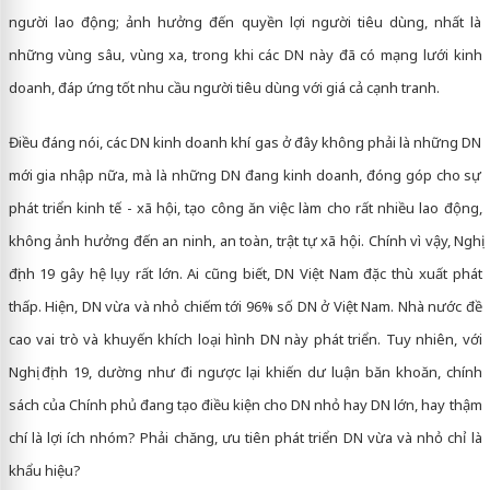
người lao động; ảnh hưởng đến quyền lợi người tiêu dùng, nhất là
những vùng sâu, vùng xa, trong khi các DN này đã có mạng lưới kinh
doanh, đáp ứng tốt nhu cầu người tiêu dùng với giá cả cạnh tranh.
Điều đáng nói, các DN kinh doanh khí gas ở đây không phải là những DN
mới gia nhập nữa, mà là những DN đang kinh doanh, đóng góp cho sự
phát triển kinh tế - xã hội, tạo công ăn việc làm cho rất nhiều lao động,
không ảnh hưởng đến an ninh, an toàn, trật tự xã hội. Chính vì vậy, Nghị
định 19 gây hệ lụy rất lớn. Ai cũng biết, DN Việt Nam đặc thù xuất phát
thấp. Hiện, DN vừa và nhỏ chiếm tới 96% số DN ở Việt Nam. Nhà nước đề
cao vai trò và khuyến khích loại hình DN này phát triển. Tuy nhiên, với
Nghị định 19, dường như đi ngược lại khiến dư luận băn khoăn, chính
sách của Chính phủ đang tạo điều kiện cho DN nhỏ hay DN lớn, hay thậm
chí là lợi ích nhóm? Phải chăng, ưu tiên phát triển DN vừa và nhỏ chỉ là
khẩu hiệu?