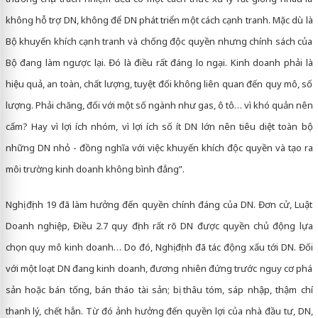
không hỗ trợ DN, không để DN phát triển một cách cạnh tranh. Mặc dù là
Bộ khuyến khích cạnh tranh và chống độc quyền nhưng chính sách của
Bộ đang làm ngược lại. Đó là điều rất đáng lo ngại. Kinh doanh phải là
hiệu quả, an toàn, chất lượng, tuyệt đối không liên quan đến quy mô, số
lượng. Phải chăng, đối với một số ngành như gas, ô tô… vì khó quản nên
cấm? Hay vì lợi ích nhóm, vì lợi ích số ít DN lớn nên tiêu diệt toàn bộ
những DN nhỏ - đồng nghĩa với việc khuyến khích độc quyền và tạo ra
môi trường kinh doanh không bình đẳng”.
Nghị định 19 đã làm hưởng đến quyền chính đáng của DN. Đơn cử, Luật
Doanh nghiệp, Điều 2.7 quy định rất rõ DN được quyền chủ động lựa
chọn quy mô kinh doanh… Do đó, Nghị định đã tác động xấu tới DN. Đối
với một loạt DN đang kinh doanh, đương nhiên đứng trước nguy cơ phá
sản hoặc bán tống, bán tháo tài sản; bị thâu tóm, sáp nhập, thậm chí
thanh lý, chết hẳn. Từ đó ảnh hưởng đến quyền lợi của nhà đầu tư, DN,