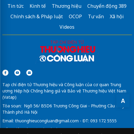
Tin tức
Kinh tế
Thương hiệu
Chuyển động 389
Chính sách & Pháp luật
OCOP
Tư vấn
Xã hội
Videos
Tạp chí điện tử Thương hiệu và Công luận của cơ quan Trung
ương Hiệp hội Chống hàng giả và Bảo vệ Thương hiệu Việt Nam
(Vatap)
A
Tòa soạn: Ngõ 56/ B5D6 Trương Công Giai - Phường Cầu Giấy -
Thành phố Hà Nội
Email:
thuonghieucongluan@gmail.com
- ĐT: 093 172 5555
Tổng Biên Tập: Vũ Đức Thuận