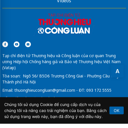
Videos
Tạp chí điện tử Thương hiệu và Công luận của cơ quan Trung
ương Hiệp hội Chống hàng giả và Bảo vệ Thương hiệu Việt Nam
(Vatap)
A
Tòa soạn: Ngõ 56/ B5D6 Trương Công Giai - Phường Cầu Giấy -
Thành phố Hà Nội
Email:
thuonghieucongluan@gmail.com
- ĐT: 093 172 5555
Tổng Biên Tập: Vũ Đức Thuận
Chúng tôi sử dụng Cookie để cung cấp dịch vụ của
Giấy phép hoạt động báo chí điện tử số 64/GP-BTTTT do Bộ
chúng tôi và nâng cao trải nghiệm của bạn. Bằng cách
OK
Thông tin và Truyền thông cấp ngày 21/2/2020.
sử dụng trang web này, bạn đã đồng ý với điều này.