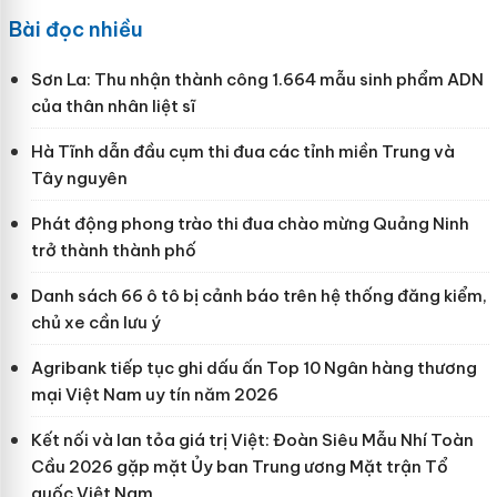
Bài đọc nhiều
Sơn La: Thu nhận thành công 1.664 mẫu sinh phẩm ADN
của thân nhân liệt sĩ
Hà Tĩnh dẫn đầu cụm thi đua các tỉnh miền Trung và
Tây nguyên
Phát động phong trào thi đua chào mừng Quảng Ninh
trở thành thành phố
Danh sách 66 ô tô bị cảnh báo trên hệ thống đăng kiểm,
chủ xe cần lưu ý
Agribank tiếp tục ghi dấu ấn Top 10 Ngân hàng thương
mại Việt Nam uy tín năm 2026
Kết nối và lan tỏa giá trị Việt: Đoàn Siêu Mẫu Nhí Toàn
Cầu 2026 gặp mặt Ủy ban Trung ương Mặt trận Tổ
quốc Việt Nam