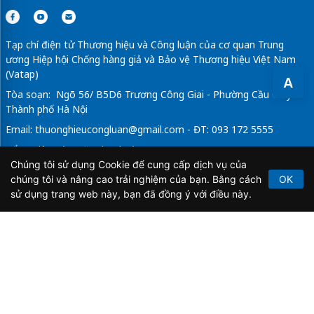
Tạp chí điện tử Thương hiệu và Công luận của cơ quan Trung
ương Hiệp hội Chống hàng giả và Bảo vệ Thương hiệu Việt Nam
(Vatap)
A
Tòa soạn: Ngõ 56/ B5D6 Trương Công Giai - Phường Cầu Giấy -
Thành phố Hà Nội
Email:
thuonghieucongluan@gmail.com
- ĐT: 093 172 5555
Tổng Biên Tập: Vũ Đức Thuận
Chúng tôi sử dụng Cookie để cung cấp dịch vụ của
Giấy phép hoạt động báo chí điện tử số 64/GP-BTTTT do Bộ
chúng tôi và nâng cao trải nghiệm của bạn. Bằng cách
OK
Thông tin và Truyền thông cấp ngày 21/2/2020.
sử dụng trang web này, bạn đã đồng ý với điều này.
Copyright © 2026
TẠP CHÍ THƯƠNG HIỆU & CÔNG
LUẬN
. All Rights Reserved.
Bản quyền thuộc Tạp chí Thương hiệu và Công luận. Cấm
sao chép dưới mọi hình thức nếu không có sự chấp thuận