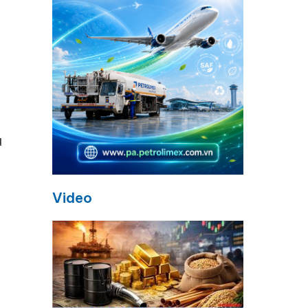
u
Video