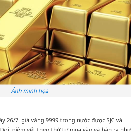
Ảnh minh họa
gày 26/7, giá vàng 9999 trong nước được SJC và
Doji niêm yết theo thứ tự mua vào và bán ra như