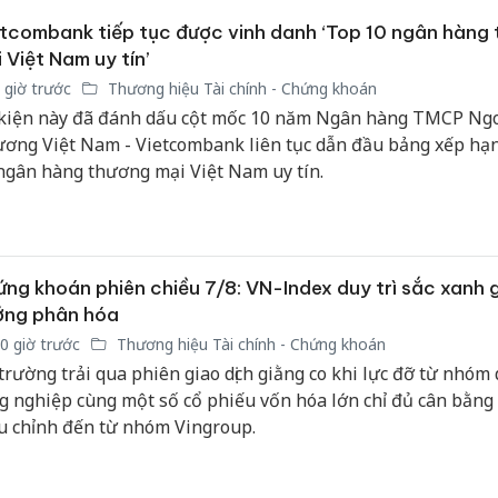
bảo vệ 
tcombank tiếp tục được vinh danh ‘Top 10 ngân hàng
kinh do
 Việt Nam uy tín’
Công an
 giờ trước
Thương hiệu Tài chính - Chứng khoán
tìm bị h
kiện này đã đánh dấu cột mốc 10 năm Ngân hàng TMCP Ng
án sản 
ơng Việt Nam - Vietcombank liên tục dẫn đầu bảng xếp hạ
bán yến
ngân hàng thương mại Việt Nam uy tín.
Thanh H
hại tron
bán bìn
Moyuum
ng khoán phiên chiều 7/8: VN-Index duy trì sắc xanh 
ớng phân hóa
0 giờ trước
Thương hiệu Tài chính - Chứng khoán
 trường trải qua phiên giao dịch giằng co khi lực đỡ từ nhóm 
g nghiệp cùng một số cổ phiếu vốn hóa lớn chỉ đủ cân bằng 
u chỉnh đến từ nhóm Vingroup.