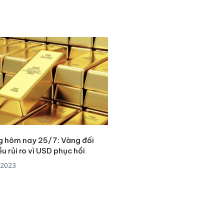
g hôm nay 25/7: Vàng đối
u rủi ro vì USD phục hồi
/2023
Cà Mau:
công kh
sản phẩ