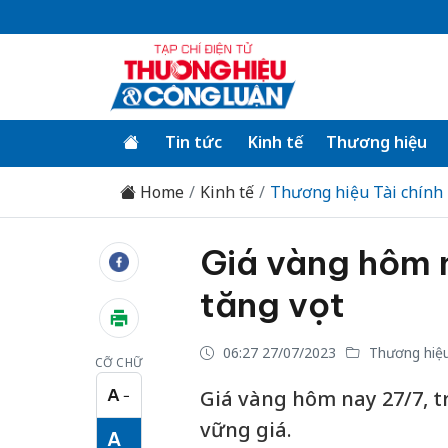
Tin tức
Kinh tế
Thương hiệu
Home
Kinh tế
Thương hiệu Tài chính
Giá vàng hôm n
tăng vọt
06:27 27/07/2023
Thương hiệu
CỠ CHỮ
A
Giá vàng hôm nay 27/7, t
−
Cỡ chữ nhỏ
vững giá.
A