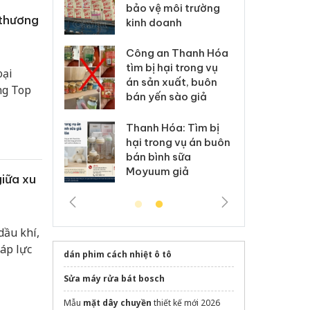
môi trường
dụng giấy phép giả
bả
 thương
anh
mạo
ki
 Thanh Hóa
Lào Cai xử lý 83 vụ vi
Cô
ại trong vụ
phạm thương mại
tìm
oại
xuất, buôn
trong tháng 7
án
ng Top
 sào giả
bá
Hưng Yên: Xử lý 6 hộ
óa: Tìm bị
Th
kinh doanh bán hàng
g vụ án buôn
hạ
giả mạo nhãn hiệu
h sữa
bá
Adidas, Nike
 giả
Mo
giữa xu
dầu khí,
áp lực
dán phim cách nhiệt ô tô
Sửa máy rửa bát bosch
Mẫu
mặt dây chuyền
thiết kế mới 2026