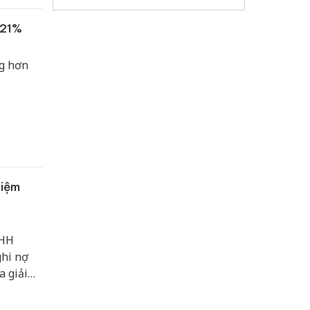
 21%
ng hơn
hiệm
NHH
ghi nợ
 giải
ị chi
 sách,