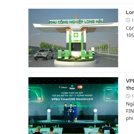
Lon
1
Côn
105
VPB
tha
1
Ngâ
FIN
phi
phá
tiê