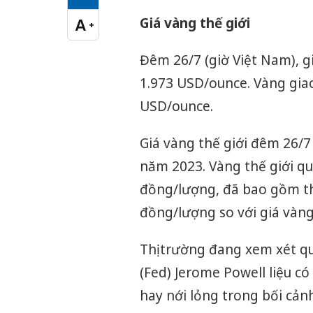
Cỡ chữ vừa
Giá vàng thế giới
A
+
Cỡ chữ lớn
Đêm 26/7 (giờ Việt Nam), 
1.973 USD/ounce. Vàng gia
USD/ounce.
Giá vàng thế giới đêm 26/
năm 2023. Vàng thế giới qu
đồng/lượng, đã bao gồm th
đồng/lượng so với giá vàng 
Thị trường đang xem xét qu
(Fed) Jerome Powell liệu có
hay nới lỏng trong bối cản