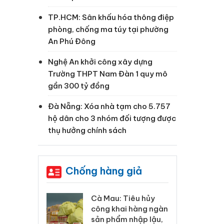
TP.HCM: Sân khấu hóa thông điệp
phòng, chống ma túy tại phường
An Phú Đông
Nghệ An khởi công xây dựng
Trường THPT Nam Đàn 1 quy mô
gần 300 tỷ đồng
Đà Nẵng: Xóa nhà tạm cho 5.757
hộ dân cho 3 nhóm đối tượng được
thụ hưởng chính sách
Chống hàng giả
 Tiêu hủy
Khẩn trương xác
Cà
ai hàng ngàn
minh, xử lý sản phẩm
cô
m nhập lậu,
Slimaura Care x3 sử
sả