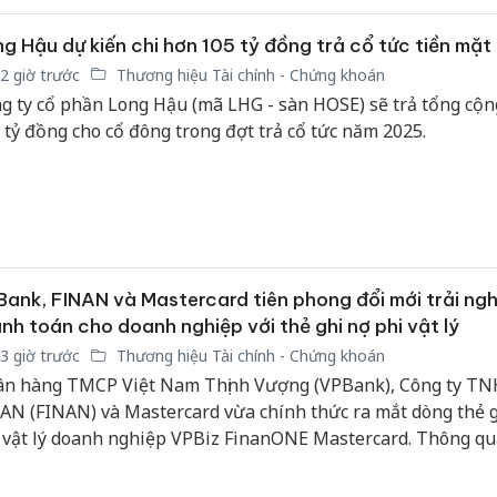
g Hậu dự kiến chi hơn 105 tỷ đồng trả cổ tức tiền mặt
2 giờ trước
Thương hiệu Tài chính - Chứng khoán
g ty cổ phần Long Hậu (mã LHG - sàn HOSE) sẽ trả tổng cộ
 tỷ đồng cho cổ đông trong đợt trả cổ tức năm 2025.
ank, FINAN và Mastercard tiên phong đổi mới trải ng
nh toán cho doanh nghiệp với thẻ ghi nợ phi vật lý
3 giờ trước
Thương hiệu Tài chính - Chứng khoán
n hàng TMCP Việt Nam Thịnh Vượng (VPBank), Công ty T
AN (FINAN) và Mastercard vừa chính thức ra mắt dòng thẻ 
 vật lý doanh nghiệp VPBiz FinanONE Mastercard. Thông qua
p này, ba đơn vị hướng tới xây dựng một hệ sinh thái quản tr
u hiện đại, nơi doanh nghiệp có thể chủ động kiểm soát ngân