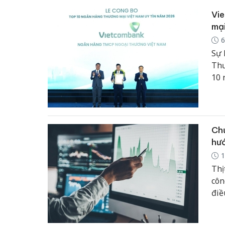
Vie
mại
6
Sự 
Thư
10 
Chứ
hư
1
Thị
côn
điề