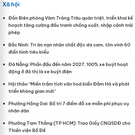
Xã hội
Đồn Biên phòng Vàm Trảng Trâu quán triệt, triển khai kế
hoạch tăng cường đấu tranh chống xuất, nhập cảnh trái
phép
Bắc Ninh: Tri ân nạn nhân chất độc da cam, tôn vinh 60
điển hình tiêu biểu
Đà Nẵng: Phấn đấu đến năm 2027, 100% xe buýt hoạt
động ở đô thị là xe buýt điện
Hội thảo “Miền trầm tích văn hoá biển Đầm Hà và phát
triển không gian mới”
Phường Hồng Gai: Bố trí 7 điểm đỗ xe miễn phí phục vụ
nhân dân
Phường Tam Thắng (TP HCM): Trao Giấy CNQSDĐ cho
Thiền viện Bồ Đề