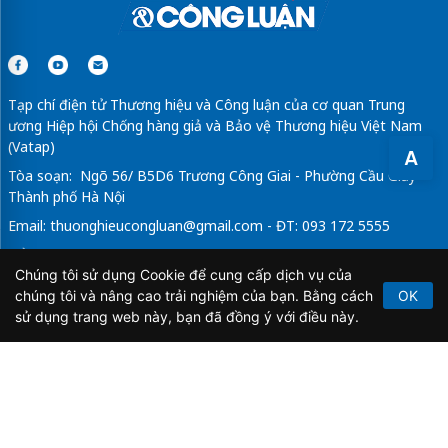
Tạp chí điện tử Thương hiệu và Công luận của cơ quan Trung
ương Hiệp hội Chống hàng giả và Bảo vệ Thương hiệu Việt Nam
(Vatap)
A
Tòa soạn: Ngõ 56/ B5D6 Trương Công Giai - Phường Cầu Giấy -
Thành phố Hà Nội
Email:
thuonghieucongluan@gmail.com
- ĐT: 093 172 5555
Tổng Biên Tập: Vũ Đức Thuận
Chúng tôi sử dụng Cookie để cung cấp dịch vụ của
Giấy phép hoạt động báo chí điện tử số 64/GP-BTTTT do Bộ
chúng tôi và nâng cao trải nghiệm của bạn. Bằng cách
OK
Thông tin và Truyền thông cấp ngày 21/2/2020.
sử dụng trang web này, bạn đã đồng ý với điều này.
Copyright © 2026
TẠP CHÍ THƯƠNG HIỆU & CÔNG
LUẬN
. All Rights Reserved.