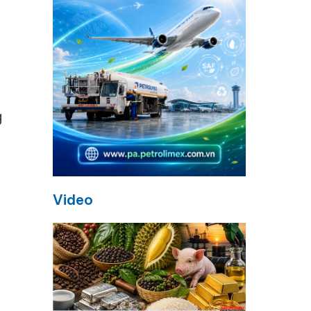
g
;
Video