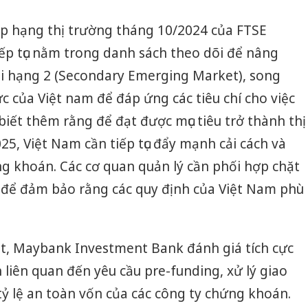
sản phẩ
bảo vệ 
ếp hạng thị trường tháng 10/2024 của FTSE
kinh do
iếp tục nằm trong danh sách theo dõi để nâng
Công an
ổi hạng 2 (Secondary Emerging Market), song
tìm bị h
c của Việt nam để đáp ứng các tiêu chí cho việc
án sản 
bán yến
iết thêm rằng để đạt được mục tiêu trở thành thị
5, Việt Nam cần tiếp tục đẩy mạnh cải cách và
Thanh H
hại tron
g khoán. Các cơ quan quản lý cần phối hợp chặt
bán bìn
Moyuum
ế để đảm bảo rằng các quy định của Việt Nam phù
t, Maybank Investment Bank đánh giá tích cực
h liên quan đến yêu cầu pre-funding, xử lý giao
ỷ lệ an toàn vốn của các công ty chứng khoán.