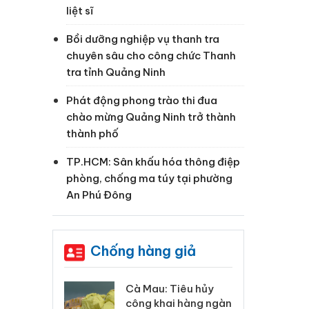
liệt sĩ
Bồi dưỡng nghiệp vụ thanh tra
chuyên sâu cho công chức Thanh
tra tỉnh Quảng Ninh
Phát động phong trào thi đua
chào mừng Quảng Ninh trở thành
thành phố
TP.HCM: Sân khấu hóa thông điệp
phòng, chống ma túy tại phường
An Phú Đông
Chống hàng giả
 Tiêu hủy
Khẩn trương xác
Cà
ai hàng ngàn
minh, xử lý sản phẩm
cô