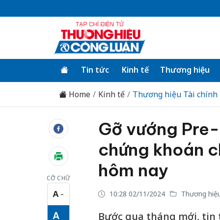
Tin tức
Kinh tế
Thương hiệu
Home
Kinh tế
Thương hiệu Tài chính
Gỡ vướng Pre-f
chứng khoán ch
hôm nay
CỠ CHỮ
A
10:28 02/11/2024
Thương hiệu
−
Cỡ chữ nhỏ
A
Bước qua tháng mới, tin