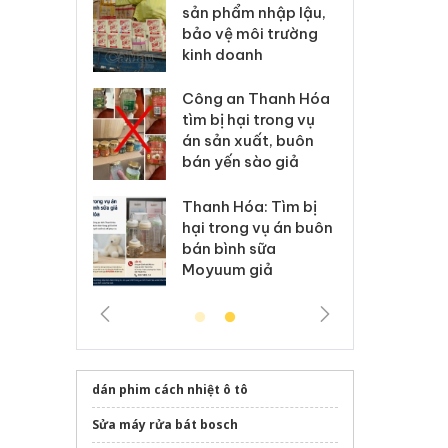
m nhập lậu,
Slimaura Care x3 sử
sả
môi trường
dụng giấy phép giả
bả
anh
mạo
ki
 Thanh Hóa
Lào Cai xử lý 83 vụ vi
Cô
ại trong vụ
phạm thương mại
tìm
xuất, buôn
trong tháng 7
án
 sào giả
bá
Hưng Yên: Xử lý 6 hộ
óa: Tìm bị
Th
kinh doanh bán hàng
g vụ án buôn
hạ
giả mạo nhãn hiệu
h sữa
bá
Adidas, Nike
 giả
Mo
dán phim cách nhiệt ô tô
Sửa máy rửa bát bosch