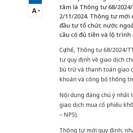
Cỡ chữ vừa
tâm là Thông tư 68/2024/
A
+
Cỡ chữ lớn
2/11/2024. Thông tư mới 
đầu tư tổ chức nước ngoà
cầu có đủ tiền và lộ trìn
Cụ thể, Thông tư 68/2024/T
tư quy định về giao dịch c
bù trừ và thanh toán giao
khoán và công bố thông ti
Nội dung đáng chú ý nhất l
giao dịch mua cổ phiếu khô
– NPS).
Thông tư mới quy định, nhà