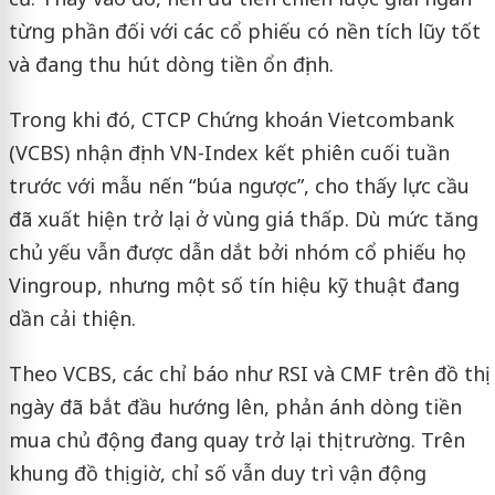
từng phần đối với các cổ phiếu có nền tích lũy tốt
và đang thu hút dòng tiền ổn định.
Trong khi đó, CTCP Chứng khoán Vietcombank
(VCBS) nhận định VN-Index kết phiên cuối tuần
trước với mẫu nến “búa ngược”, cho thấy lực cầu
đã xuất hiện trở lại ở vùng giá thấp. Dù mức tăng
chủ yếu vẫn được dẫn dắt bởi nhóm cổ phiếu họ
Vingroup, nhưng một số tín hiệu kỹ thuật đang
dần cải thiện.
Theo VCBS, các chỉ báo như RSI và CMF trên đồ thị
ngày đã bắt đầu hướng lên, phản ánh dòng tiền
mua chủ động đang quay trở lại thị trường. Trên
khung đồ thị giờ, chỉ số vẫn duy trì vận động