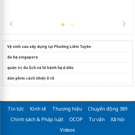
Vệ sinh sau xây dựng tại Phường Liêm Tuyền
du học singapore
quản trị du lịch và lữ hành học ở đâu
dán phim cách nhiệt ô tô
Tìm hiểu
ngành quản trị kinh doanh
tại GDU
du học đại học đức bằng tiếng anh
Tin tức
Kinh tế
Thương hiệu
Chuyển động 389
Học bổng du học New zealand
Chính sách & Pháp luật
OCOP
Tư vấn
Xã hội
Mẫu
áo team building
công ty đẹp
Videos
Chương trình
Visa 18B Đức