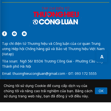
Đọc thêm
marketing là học gì
Khám phá
hanoidep.vn
Văn hóa, Ẩm thực và Du lịch
Sửa máy rửa bát bosch
Tạp chí điện tử Thương hiệu và Công luận của cơ quan Trung
ương Hiệp hội Chống hàng giả và Bảo vệ Thương hiệu Việt Nam
(Vatap)
A
Tòa soạn: Ngõ 56/ B5D6 Trương Công Giai - Phường Cầu Giấy -
Thành phố Hà Nội
Email:
thuonghieucongluan@gmail.com
- ĐT: 093 172 5555
Tổng Biên Tập: Vũ Đức Thuận
Chúng tôi sử dụng Cookie để cung cấp dịch vụ của
Giấy phép hoạt động báo chí điện tử số 64/GP-BTTTT do Bộ
chúng tôi và nâng cao trải nghiệm của bạn. Bằng cách
OK
Thông tin và Truyền thông cấp ngày 21/2/2020.
sử dụng trang web này, bạn đã đồng ý với điều này.