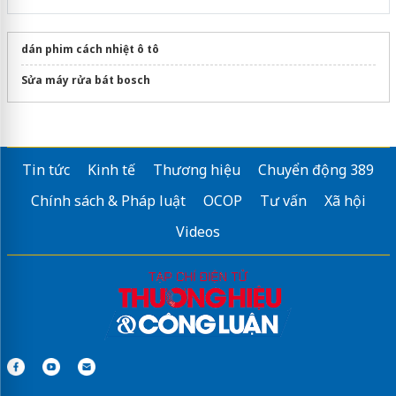
dán phim cách nhiệt ô tô
Sửa máy rửa bát bosch
Tin tức
Kinh tế
Thương hiệu
Chuyển động 389
Chính sách & Pháp luật
OCOP
Tư vấn
Xã hội
Videos