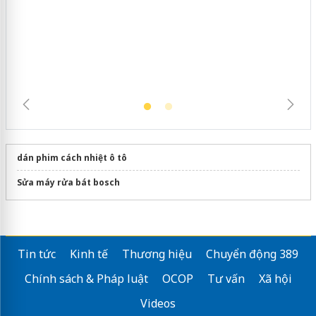
Lào Cai xử lý 83 vụ vi phạm thương
mại trong tháng 7
dán phim cách nhiệt ô tô
Sửa máy rửa bát bosch
Tin tức
Kinh tế
Thương hiệu
Chuyển động 389
Chính sách & Pháp luật
OCOP
Tư vấn
Xã hội
Videos