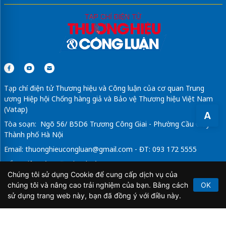
Tạp chí điện tử Thương hiệu và Công luận của cơ quan Trung
ương Hiệp hội Chống hàng giả và Bảo vệ Thương hiệu Việt Nam
(Vatap)
A
Tòa soạn: Ngõ 56/ B5D6 Trương Công Giai - Phường Cầu Giấy -
Thành phố Hà Nội
Email:
thuonghieucongluan@gmail.com
- ĐT: 093 172 5555
Tổng Biên Tập: Vũ Đức Thuận
Chúng tôi sử dụng Cookie để cung cấp dịch vụ của
Giấy phép hoạt động báo chí điện tử số 64/GP-BTTTT do Bộ
chúng tôi và nâng cao trải nghiệm của bạn. Bằng cách
OK
Thông tin và Truyền thông cấp ngày 21/2/2020.
sử dụng trang web này, bạn đã đồng ý với điều này.