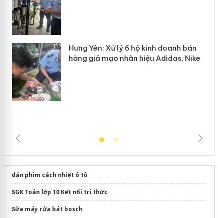
Lào Cai xử lý 83 vụ vi phạm thương
n
mại trong tháng 7
Hưng Yên: Xử lý 6 hộ kinh doanh bán
hàng giả mạo nhãn hiệu Adidas, Nike
dán phim cách nhiệt ô tô
SGK Toán lớp 10 Kết nối tri thức
Sửa máy rửa bát bosch