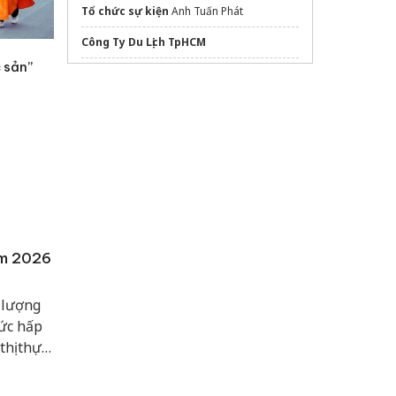
Tổ chức sự kiện
Anh Tuấn Phát
Công Ty Du Lịch TpHCM
 sản”
tranh bằng đồng đẹp
Tổ chức sự kiện khánh thành
chuyên
nghiệp
Bình đựng dầu gội sữa tắm khách sạn
dán phim cách nhiệt ô tô
Mẫu
bảng hiệu trường học
đẹp
Mua
eSIM du lịch
ăm 2026
Sửa máy rửa bát bosch
ề lượng
cung Thiên Bình
ức hấp
hị thực
g bá,