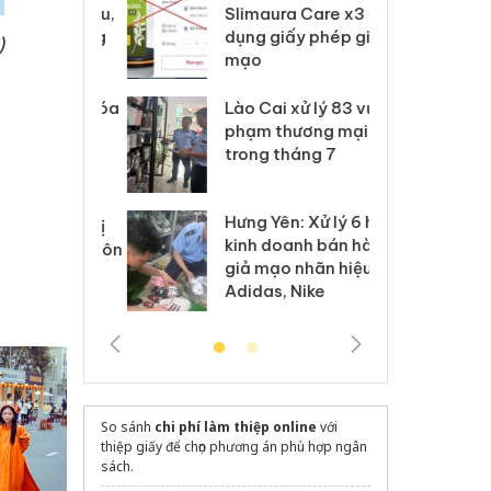
m nhập lậu,
Slimaura Care x3 sử
sả
môi trường
dụng giấy phép giả
bả
)
anh
mạo
ki
 Thanh Hóa
Lào Cai xử lý 83 vụ vi
Cô
ại trong vụ
phạm thương mại
tìm
xuất, buôn
trong tháng 7
án
 sào giả
bá
Hưng Yên: Xử lý 6 hộ
óa: Tìm bị
Th
kinh doanh bán hàng
g vụ án buôn
hạ
giả mạo nhãn hiệu
h sữa
bá
Adidas, Nike
 giả
Mo
So sánh
chi phí làm thiệp online
với
thiệp giấy để chọn phương án phù hợp ngân
sách.