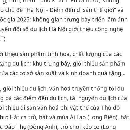
ng, tỉnh, thành phố khác trên cả nước; không
eo chủ đề “Hà Nội - Điểm đến di sản thế giới” và
c gia 2025; không gian trưng bày triển lãm ảnh
yển đổi số du lịch Hà Nội giới thiệu công nghệ
T).
ới thiệu sản phẩm tinh hoa, chất lượng của các
ặng du lịch; khu trưng bày, giới thiệu sản phẩm
của các cơ sở sản xuất và kinh doanh quà tặng…
giới thiệu du lịch, văn hoá truyền thống tới du
g bá các điểm đến du lịch, tài nguyên du lịch của
ới thiệu di sản văn hoá phi vật thể của Thủ đô
: Hát ca trù, hát và múa Ải Lao (Long Biên), hát
c Đào Thục (Đông Anh), trò chơi kéo co (Long