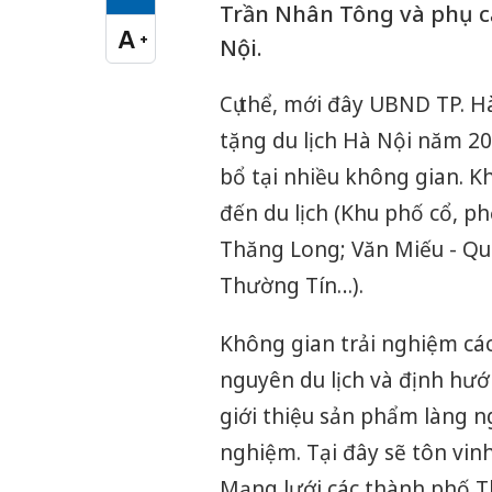
Cỡ chữ vừa
Trần Nhân Tông và phụ cậ
A
+
Nội.
Cỡ chữ lớn
Cụ thể, mới đây UBND TP. 
tặng du lịch Hà Nội năm 20
bổ tại nhiều không gian. K
đến du lịch (Khu phố cổ, p
Thăng Long; Văn Miếu - Quố
Thường Tín…).
Không gian trải nghiệm các
nguyên du lịch và định hướn
giới thiệu sản phẩm làng ng
nghiệm. Tại đây sẽ tôn vin
Mạng lưới các thành phố Th