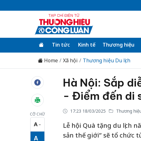
Tin tức
Kinh tế
Thương hiệu
Home
Xã hội
Thương hiệu Du lịch
Hà Nội: Sắp diễ
- Điểm đến di s
17:23 18/03/2025
Thương hiệu 
CỠ CHỮ
A
Lễ hội Quà tặng du lịch n
−
Cỡ chữ nhỏ
sản thế giới” sẽ tổ chức 
A