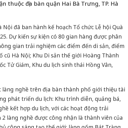
n thuộc địa bàn quận Hai Bà Trưng, TP. Hà
Hà Nội đã ban hành kế hoạch Tổ chức Lễ hội Quà
25. Dự kiến sự kiện có 80 gian hàng được phân
hông gian trải nghiệm các điểm đến di sản, điểm
hố cũ Hà Nội; Khu Di sản thế giới Hoàng Thành
c Tử Giám, Khu du lịch sinh thái Hồng Vân,
 làng nghề trên địa bàn thành phố giới thiệu tài
g phát triển du lịch: Khu trình diễn, quảng bá,
hề kết hợp du lịch, với các hoạt động trải
h 2 làng nghề được công nhận là thành viên của
ủ công sáng tạo thế giới: làng gốm Bát Tràng,