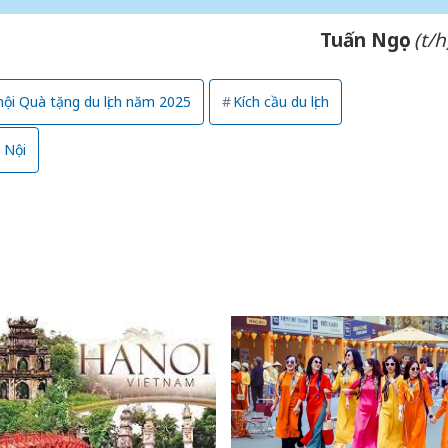
sản phẩ
bảo vệ 
Tuấn Ngọc
(t/h
kinh do
Công an
hội Quà tặng du lịch năm 2025
Kích cầu du lịch
tìm bị h
án sản 
 Nội
bán yến
Thanh H
hại tron
bán bìn
Moyuum