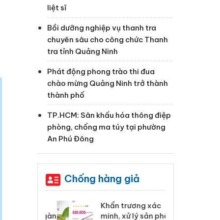
liệt sĩ
Bồi dưỡng nghiệp vụ thanh tra
chuyên sâu cho công chức Thanh
tra tỉnh Quảng Ninh
Phát động phong trào thi đua
chào mừng Quảng Ninh trở thành
thành phố
TP.HCM: Sân khấu hóa thông điệp
phòng, chống ma túy tại phường
An Phú Đông
Chống hàng giả
 Tiêu hủy
Khẩn trương xác
Cà
ai hàng ngàn
minh, xử lý sản phẩm
cô