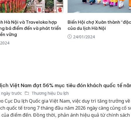
ch Hà Nội và Traveloka hợp
Biến Hội chợ Xuân thành “đặc
ng bá điểm đến và phát triển
của du lịch Hà Nội
bền vững
24/01/2024
/2024
lịch Việt Nam đạt 56% mục tiêu đón khách quốc tế n
 ngày trước
Thương hiệu Du lịch
o Cục Du lịch Quốc gia Việt Nam, việc duy trì tăng trưởng v
ch quốc tế trong 7 tháng đầu năm 2026 ngày càng củng cố s
 của điểm đến. Đồng thời, phản ánh hiệu quả từ chính sách t
ận lợi, mở rộng kết nối hàng không, đẩy mạnh xúc tiến quản
g cao chất lượng sản phẩm, dịch vụ du lịch.