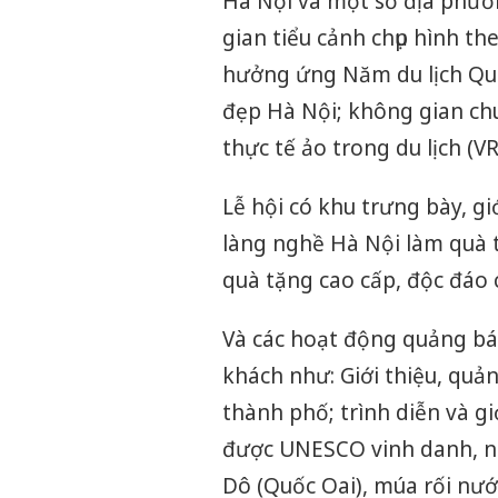
Hà Nội và một số địa phươ
gian tiểu cảnh chụp hình th
hưởng ứng Năm du lịch Quố
đẹp Hà Nội; không gian chu
thực tế ảo trong du lịch (VR
Lễ hội có khu trưng bày, gi
làng nghề Hà Nội làm quà t
quà tặng cao cấp, độc đáo 
Và các hoạt động quảng bá, 
khách như: Giới thiệu, quản
thành phố; trình diễn và gi
được UNESCO vinh danh, như
Dô (Quốc Oai), múa rối nướ