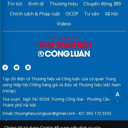
Tin tức
Kinh tế
Thương hiệu
Chuyển động 389
Chính sách & Pháp luật
OCOP
Tư vấn
Xã hội
Videos
Tạp chí điện tử Thương hiệu và Công luận của cơ quan Trung
ương Hiệp hội Chống hàng giả và Bảo vệ Thương hiệu Việt Nam
(Vatap)
A
Tòa soạn: Ngõ 56/ B5D6 Trương Công Giai - Phường Cầu Giấy -
Thành phố Hà Nội
Email:
thuonghieucongluan@gmail.com
- ĐT: 093 172 5555
Tổng Biên Tập: Vũ Đức Thuận
Chúng tôi sử dụng Cookie để cung cấp dịch vụ của