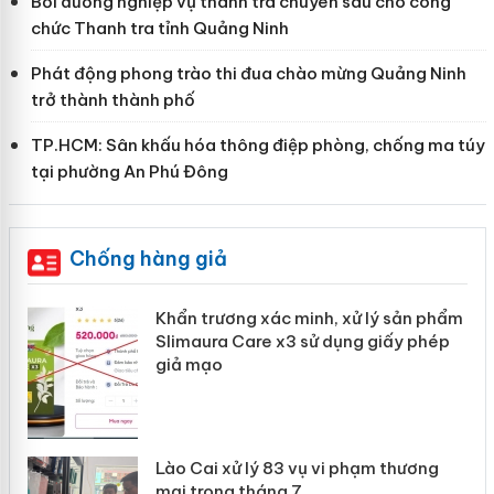
Bồi dưỡng nghiệp vụ thanh tra chuyên sâu cho công
chức Thanh tra tỉnh Quảng Ninh
Phát động phong trào thi đua chào mừng Quảng Ninh
trở thành thành phố
TP.HCM: Sân khấu hóa thông điệp phòng, chống ma túy
tại phường An Phú Đông
Chống hàng giả
ản
Khẩn trương xác minh, xử lý sản phẩm
Slimaura Care x3 sử dụng giấy phép
giả mạo
 án
Lào Cai xử lý 83 vụ vi phạm thương
n
mại trong tháng 7