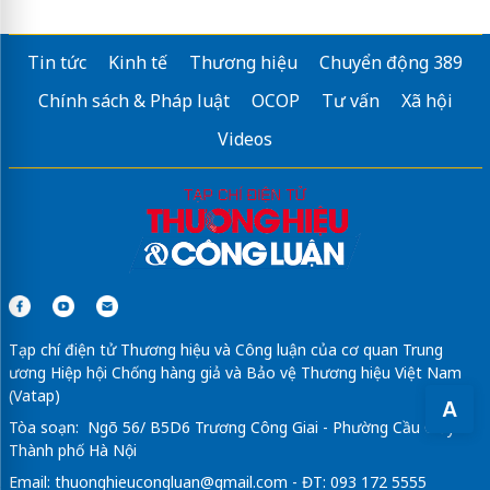
Tin tức
Kinh tế
Thương hiệu
Chuyển động 389
Chính sách & Pháp luật
OCOP
Tư vấn
Xã hội
Videos
Tạp chí điện tử Thương hiệu và Công luận của cơ quan Trung
ương Hiệp hội Chống hàng giả và Bảo vệ Thương hiệu Việt Nam
(Vatap)
A
Tòa soạn: Ngõ 56/ B5D6 Trương Công Giai - Phường Cầu Giấy -
Thành phố Hà Nội
Email:
thuonghieucongluan@gmail.com
- ĐT: 093 172 5555