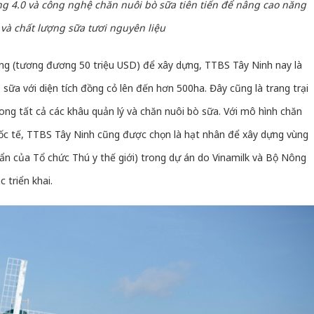
 4.0 và công nghệ chăn nuôi bò sữa tiên tiến để nâng cao năng
Thanh H
 và chất lượng sữa tươi nguyên liệu
hại tron
bán bìn
ng (tương đương 50 triệu USD) để xây dựng, TTBS Tây Ninh nay là
Moyuum
 sữa với diện tích đồng cỏ lên đến hơn 500ha. Đây cũng là trang trại
An Gian
ong tất cả các khâu quản lý và chăn nuôi bò sữa. Với mô hình chăn
chủ mưu
bán hàng
ốc tế, TTBS Tây Ninh cũng được chọn là hạt nhân để xây dựng vùng
Quốc ra
uẩn của Tổ chức Thú y thế giới) trong dự án do Vinamilk và Bộ Nông
 triển khai.