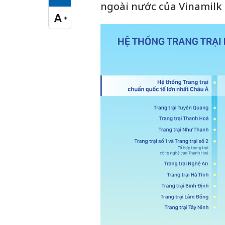
Cỡ chữ vừa
ngoài nước của Vinamilk
A
+
Cỡ chữ lớn