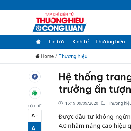
Tin tức
Kinh tế
Thương hiệu
Home
Thương hiệu
Hệ thống trang
trưởng ấn tượ
16:19 09/09/2020
Thương hiệ
CỠ CHỮ
A
Được đầu tư không ngừn
−
Cỡ chữ nhỏ
4.0 nhằm nâng cao hiệu q
A