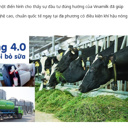
 một điển hình cho thấy sự đầu tư đúng hướng của Vinamilk đã giúp
ệ cao, chuẩn quốc tế ngay tại địa phương có điều kiện khí hậu nóng
Công an
tìm bị h
án sản 
bán yến