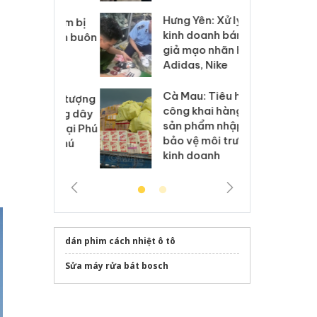
Hưng Yên: Xử lý 6 hộ
óa: Tìm bị
Th
kinh doanh bán hàng
g vụ án buôn
hạ
giả mạo nhãn hiệu
h sữa
bá
Adidas, Nike
 giả
Mo
Cà Mau: Tiêu hủy
g: Đối tượng
An
công khai hàng ngàn
 đường dây
ch
sản phẩm nhập lậu,
 giả tại Phú
bá
bảo vệ môi trường
 đầu thú
Qu
kinh doanh
dán phim cách nhiệt ô tô
Sửa máy rửa bát bosch