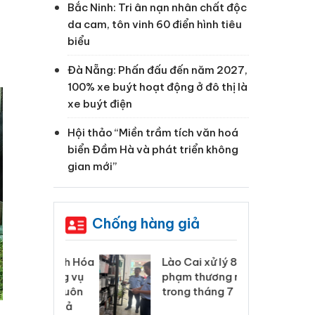
Bắc Ninh: Tri ân nạn nhân chất độc
da cam, tôn vinh 60 điển hình tiêu
biểu
Đà Nẵng: Phấn đấu đến năm 2027,
100% xe buýt hoạt động ở đô thị là
xe buýt điện
Hội thảo “Miền trầm tích văn hoá
biển Đầm Hà và phát triển không
gian mới”
Chống hàng giả
 Thanh Hóa
Lào Cai xử lý 83 vụ vi
Cô
ại trong vụ
phạm thương mại
tìm
xuất, buôn
trong tháng 7
án
 sào giả
bá