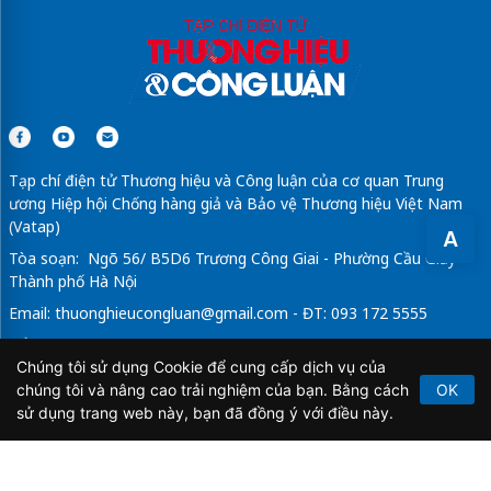
Tạp chí điện tử Thương hiệu và Công luận của cơ quan Trung
ương Hiệp hội Chống hàng giả và Bảo vệ Thương hiệu Việt Nam
(Vatap)
A
Tòa soạn: Ngõ 56/ B5D6 Trương Công Giai - Phường Cầu Giấy -
Thành phố Hà Nội
Email:
thuonghieucongluan@gmail.com
- ĐT: 093 172 5555
Tổng Biên Tập: Vũ Đức Thuận
Chúng tôi sử dụng Cookie để cung cấp dịch vụ của
Giấy phép hoạt động báo chí điện tử số 64/GP-BTTTT do Bộ
chúng tôi và nâng cao trải nghiệm của bạn. Bằng cách
OK
Thông tin và Truyền thông cấp ngày 21/2/2020.
sử dụng trang web này, bạn đã đồng ý với điều này.