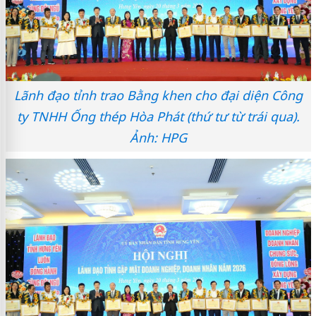
Lãnh đạo tỉnh trao Bằng khen cho đại diện Công
ty TNHH Ống thép Hòa Phát (thứ tư từ trái qua).
Ảnh: HPG