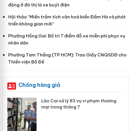
động ở đô thị là xe buýt điện
Hội thảo “Miền trầm tích văn hoá biển Đầm Hà và phát
triển không gian mới”
Phường Hồng Gai: Bố trí 7 điểm đỗ xe miễn phí phục vụ
nhân dân
Phường Tam Thắng (TP HCM): Trao Giấy CNQSDĐ cho
Thiền viện Bồ Đề
Chống hàng giả
 án
Lào Cai xử lý 83 vụ vi phạm thương
mại trong tháng 7
n