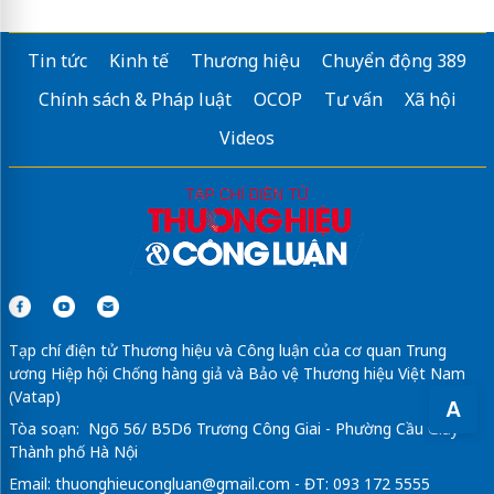
Tin tức
Kinh tế
Thương hiệu
Chuyển động 389
Chính sách & Pháp luật
OCOP
Tư vấn
Xã hội
Videos
Tạp chí điện tử Thương hiệu và Công luận của cơ quan Trung
ương Hiệp hội Chống hàng giả và Bảo vệ Thương hiệu Việt Nam
(Vatap)
A
Tòa soạn: Ngõ 56/ B5D6 Trương Công Giai - Phường Cầu Giấy -
Thành phố Hà Nội
Email:
thuonghieucongluan@gmail.com
- ĐT: 093 172 5555