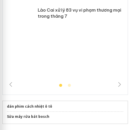
Khẩn trương xác minh, xử lý sản phẩm
 án
Slimaura Care x3 sử dụng giấy phép
giả mạo
Lào Cai xử lý 83 vụ vi phạm thương
mại trong tháng 7
dán phim cách nhiệt ô tô
Sửa máy rửa bát bosch