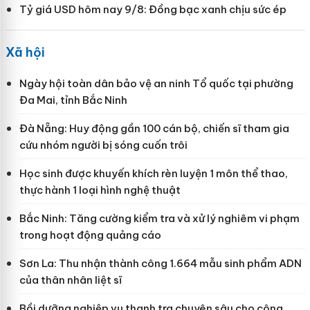
Tỷ giá USD hôm nay 9/8: Đồng bạc xanh chịu sức ép
Xã hội
Ngày hội toàn dân bảo vệ an ninh Tổ quốc tại phường
Đa Mai, tỉnh Bắc Ninh
Đà Nẵng: Huy động gần 100 cán bộ, chiến sĩ tham gia
cứu nhóm người bị sóng cuốn trôi
Học sinh được khuyến khích rèn luyện 1 môn thể thao,
thực hành 1 loại hình nghệ thuật
Bắc Ninh: Tăng cường kiểm tra và xử lý nghiêm vi phạm
trong hoạt động quảng cáo
Sơn La: Thu nhận thành công 1.664 mẫu sinh phẩm ADN
của thân nhân liệt sĩ
Bồi dưỡng nghiệp vụ thanh tra chuyên sâu cho công