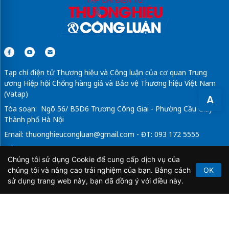
Tạp chí điện tử Thương hiệu và Công luận của cơ quan Trung
ương Hiệp hội Chống hàng giả và Bảo vệ Thương hiệu Việt Nam
(Vatap)
A
Tòa soạn: Ngõ 56/ B5D6 Trương Công Giai - Phường Cầu Giấy -
Thành phố Hà Nội
Email:
thuonghieucongluan@gmail.com
- ĐT: 093 172 5555
Tổng Biên Tập: Vũ Đức Thuận
Chúng tôi sử dụng Cookie để cung cấp dịch vụ của
Giấy phép hoạt động báo chí điện tử số 64/GP-BTTTT do Bộ
chúng tôi và nâng cao trải nghiệm của bạn. Bằng cách
OK
Thông tin và Truyền thông cấp ngày 21/2/2020.
sử dụng trang web này, bạn đã đồng ý với điều này.
Copyright © 2026
TẠP CHÍ THƯƠNG HIỆU & CÔNG