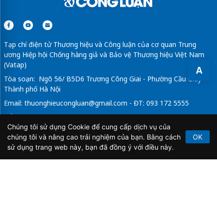
Tạp chí điện tử Thương hiệu và Công luận của cơ quan Trung
ương Hiệp hội Chống hàng giả và Bảo vệ Thương hiệu Việt Nam
(Vatap)
A
Tòa soạn: Ngõ 56/ B5D6 Trương Công Giai - Phường Cầu Giấy -
Thành phố Hà Nội
Email:
thuonghieucongluan@gmail.com
- ĐT: 093 172 5555
Tổng Biên Tập: Vũ Đức Thuận
Chúng tôi sử dụng Cookie để cung cấp dịch vụ của
Giấy phép hoạt động báo chí điện tử số 64/GP-BTTTT do Bộ
chúng tôi và nâng cao trải nghiệm của bạn. Bằng cách
OK
Thông tin và Truyền thông cấp ngày 21/2/2020.
sử dụng trang web này, bạn đã đồng ý với điều này.
Copyright © 2026
TẠP CHÍ THƯƠNG HIỆU & CÔNG
LUẬN
. All Rights Reserved.
Bản quyền thuộc Tạp chí Thương hiệu và Công luận. Cấm