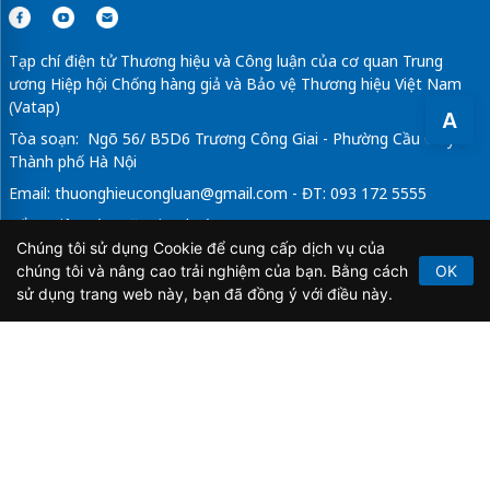
Tạp chí điện tử Thương hiệu và Công luận của cơ quan Trung
ương Hiệp hội Chống hàng giả và Bảo vệ Thương hiệu Việt Nam
(Vatap)
A
Tòa soạn: Ngõ 56/ B5D6 Trương Công Giai - Phường Cầu Giấy -
Thành phố Hà Nội
Email:
thuonghieucongluan@gmail.com
- ĐT: 093 172 5555
Tổng Biên Tập: Vũ Đức Thuận
Chúng tôi sử dụng Cookie để cung cấp dịch vụ của
Giấy phép hoạt động báo chí điện tử số 64/GP-BTTTT do Bộ
chúng tôi và nâng cao trải nghiệm của bạn. Bằng cách
OK
Thông tin và Truyền thông cấp ngày 21/2/2020.
sử dụng trang web này, bạn đã đồng ý với điều này.
Copyright © 2026
TẠP CHÍ THƯƠNG HIỆU & CÔNG
LUẬN
. All Rights Reserved.
Bản quyền thuộc Tạp chí Thương hiệu và Công luận. Cấm
sao chép dưới mọi hình thức nếu không có sự chấp thuận