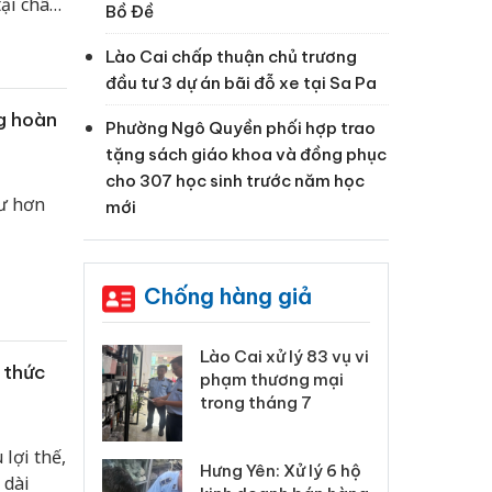
ại châu
Bồ Đề
ệt Nam
ìm kiếm:
Lào Cai chấp thuận chủ trương
ền vững?
đầu tư 3 dự án bãi đỗ xe tại Sa Pa
g hoàn
Phường Ngô Quyền phối hợp trao
tặng sách giáo khoa và đồng phục
cho 307 học sinh trước năm học
ư hơn
mới
Chống hàng giả
 Thanh Hóa
Lào Cai xử lý 83 vụ vi
Cô
 thức
ại trong vụ
phạm thương mại
tìm
xuất, buôn
trong tháng 7
án
 sào giả
bá
lợi thế,
Hưng Yên: Xử lý 6 hộ
óa: Tìm bị
Th
 dài