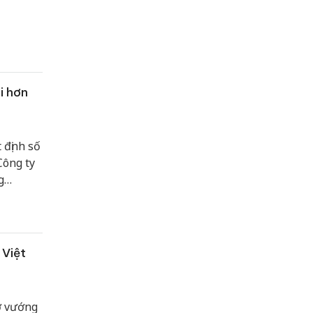
Sửa máy rửa bát bosch
học môi giới bất động sản tại tphcm
i hơn
 định số
Công ty
g
ồng,
 Việt
ỡ vướng