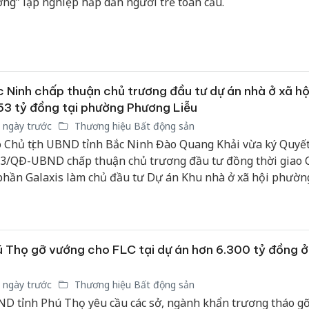
ng” lập nghiệp hấp dẫn người trẻ toàn cầu.
 Ninh chấp thuận chủ trương đầu tư dự án nhà ở xã hộ
53 tỷ đồng tại phường Phương Liễu
 ngày trước
Thương hiệu Bất động sản
 Chủ tịch UBND tỉnh Bắc Ninh Đào Quang Khải vừa ký Quyết
3/QĐ-UBND chấp thuận chủ trương đầu tư đồng thời giao 
phần Galaxis làm chủ đầu tư Dự án Khu nhà ở xã hội phườn
ơng Liễu. Dự án có tổng mức đầu tư dự kiến hơn 1.553 tỷ đ
g cấp khoảng 828 căn nhà ở xã hội.
 Thọ gỡ vướng cho FLC tại dự án hơn 6.300 tỷ đồng ở
 ngày trước
Thương hiệu Bất động sản
D tỉnh Phú Thọ yêu cầu các sở, ngành khẩn trương tháo g