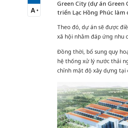
Cỡ chữ vừa
Green City (dự án Green 
A
+
triển Lạc Hồng Phúc làm 
Cỡ chữ lớn
Theo đó, dự án sẽ được điề
xã hội nhằm đáp ứng nhu cầ
Đồng thời, bổ sung quy ho
hệ thống xử lý nước thải n
chỉnh mật độ xây dựng tại cá