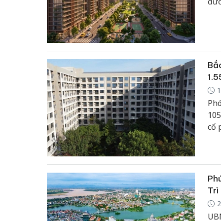
đườ
Bắc
1.5
1
Phó
105
cổ 
Phư
cun
Phú
Trì
2
UBN