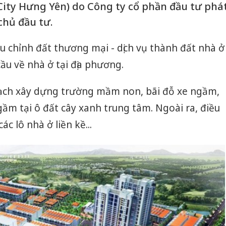
City Hưng Yên) do Công ty cổ phần đầu tư phá
chủ đầu tư.
u chỉnh đất thương mại - dịch vụ thành đất nhà ở
u về nhà ở tại địa phương.
ạch xây dựng trường mầm non, bãi đỗ xe ngầm,
gầm tại ô đất cây xanh trung tâm. Ngoài ra, điều
c lô nhà ở liền kề...