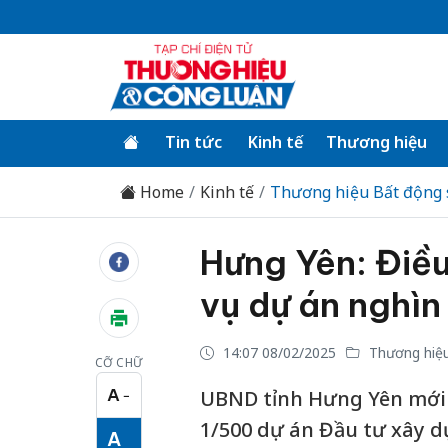
Tin tức
Kinh tế
Thương hiệu
Home
Kinh tế
Thương hiệu Bất động 
Hưng Yên: Điều
vụ dự án nghì
14:07 08/02/2025
Thương hiệu
CỠ CHỮ
A
UBND tỉnh Hưng Yên mới 
−
Cỡ chữ nhỏ
1/500 dự án Đầu tư xây dự
A