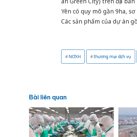
án Green City) trên địa bà
Yên có quy mô gần 9ha, sơ 
Các sản phẩm của dự án gồm
NƠXH
thương mại dịch vụ
Bài liên quan