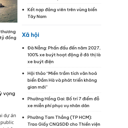
Kết nạp đảng viên trên vùng biển
Tây Nam
 thương
Xã hội
 tỷ đồng
Đà Nẵng: Phấn đấu đến năm 2027,
100% xe buýt hoạt động ở đô thị là
xe buýt điện
Hội thảo “Miền trầm tích văn hoá
biển Đầm Hà và phát triển không
gian mới”
kỳ vọng
Phường Hồng Gai: Bố trí 7 điểm đỗ
xe miễn phí phục vụ nhân dân
ại dự án
Phường Tam Thắng (TP HCM):
epublic
Trao Giấy CNQSDĐ cho Thiền viện