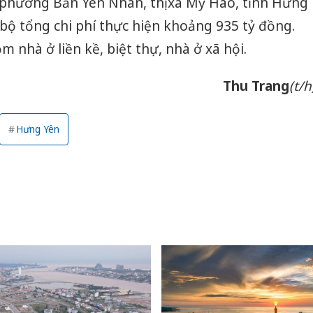
n phường Bần Yên Nhân, thị xã Mỹ Hào, tỉnh Hưng
bộ tổng chi phí thực hiện khoảng 935 tỷ đồng.
 nhà ở liền kề, biệt thự, nhà ở xã hội.
Thu Trang
(t/h
Hưng Yên