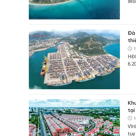
Wor
Á v
đan
Làm
Đà 
thi
1
HĐN
6.2
Khu
tại
1
Vĩn
tuy