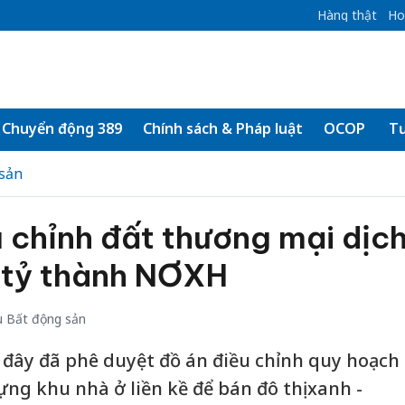
Hàng thật
Ho
Chuyển động 389
Chính sách & Pháp luật
OCOP
Tư
sản
 chỉnh đất thương mại dịc
n tỷ thành NƠXH
 Bất động sản
đây đã phê duyệt đồ án điều chỉnh quy hoạch
ng khu nhà ở liền kề để bán đô thị xanh -