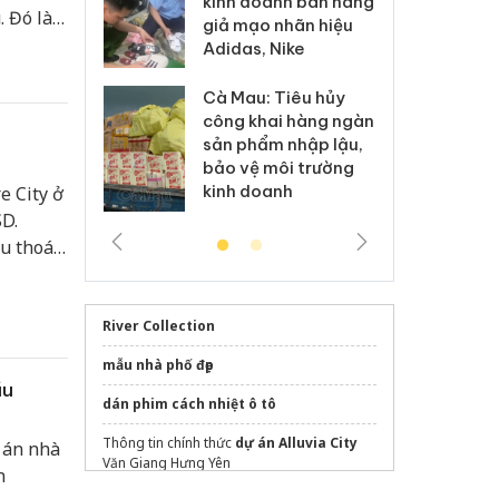
kinh doanh bán hàng
g vụ án buôn
hạ
 Đó là
giả mạo nhãn hiệu
h sữa
bá
ao, dòng
Adidas, Nike
 giả
Mo
h hướng
ư Phước
Cà Mau: Tiêu hủy
g: Đối tượng
An
công khai hàng ngàn
 đường dây
ch
sản phẩm nhập lậu,
 giả tại Phú
bá
bảo vệ môi trường
 đầu thú
Qu
kinh doanh
e City ở
D.
u thoái
an khoản
River Collection
mẫu nhà phố đẹp
ầu
dán phim cách nhiệt ô tô
Thông tin chính thức
dự án Alluvia City
 án nhà
Văn Giang Hưng Yên
n