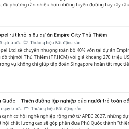
hại tron
, địa phương cần nhiều hơn những tuyến đường hay cây cầu.
bán bìn
ng đô thị đủ khả năng thu hút nguồn nhân lực chất lượng c
Moyuum
 đầu tư và các hoạt động đổi mới sáng tạo. Đây cũng là địn
T&T Group đang theo đuổi khi phát triển dự án Khu dân c
An Gian
.
chủ mưu
pel rút khỏi siêu dự án Empire City Thủ Thiêm
bán hàng
5 giờ trước
Thương hiệu Bất động sản
Quốc ra
pel Ltd. sẽ chuyển nhượng toàn bộ 40% vốn tại dự án Empir
 đô thị mới Thủ Thiêm (TP.HCM) với giá khoảng 270 triệu US
ơng vụ không chỉ giúp tập đoàn Singapore hoàn tất mục tiê
 năm 2026 mà còn khép lại vụ tranh chấp trọng tài liên qu
n sử dụng đất bổ sung gần 6.900 tỷ đồng.
 Quốc - Thiên đường lập nghiệp của người trẻ toàn c
 ngày trước
Thương hiệu Bất động sản
 cạnh cơ hội nghề nghiệp rộng mở từ APEC 2027, những dự
ã hội chất lượng cao sẽ góp phần đưa Phú Quốc thành “thiê