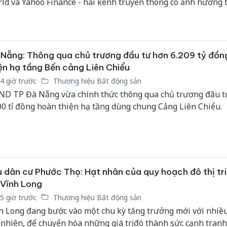
ld và Yahoo Finance - hai kênh truyền thông có ảnh hưởng t
à Mỹ - cùng nhìn nhận nhà phát triển bất động sản số 1 Vi
g trả lời cho câu hỏi mà nhiều đô thị châu Á vẫn loay hoay t
 sao để phát triển nhanh mà vẫn giữ được bản sắc và sự b
Nẵng: Thông qua chủ trương đầu tư hơn 6.209 tỷ đồn
ện hạ tầng Bến cảng Liên Chiểu
4 giờ trước
Thương hiệu Bất động sản
D TP Đà Nẵng vừa chính thức thông qua chủ trương đầu t
00 tỉ đồng hoàn thiện hạ tầng dùng chung Cảng Liên Chiểu.
Công an
 dân cư Phước Thọ: Hạt nhân của quy hoạch đô thị tri
tìm bị h
 Vĩnh Long
án sản 
bán yến
5 giờ trước
Thương hiệu Bất động sản
h Long đang bước vào một chu kỳ tăng trưởng mới với nhiều 
Thanh H
 nhiên, để chuyển hóa những giá trị đó thành sức cạnh tranh