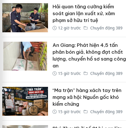
Hải quan tăng cường kiểm
soát gian lận xuất xứ, xâm
phạm sở hữu trí tuệ
12 giờ trước
Chuyển động 389
An Giang: Phát hiện 4,5 tấn
phân bón giả, không đạt chất
lượng, chuyển hồ sơ sang công
an
15 giờ trước
Chuyển động 389
“Ma trận” hàng xách tay trên
mạng xã hội: Nguồn gốc khó
kiểm chứng
15 giờ trước
Chuyển động 389