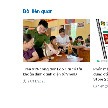
Bài liên quan
Trên 91% công dân Lào Cai có tài
Phần mề
khoản định danh điện tử VneID
đứng đầ
Store 2
24/11/2025
14/12