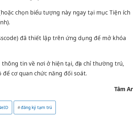
(hoặc chọn biểu tượng này ngay tại mục Tiện ích
nh).
scode) đã thiết lập trên ứng dụng để mở khóa
thông tin về nơi ở hiện tại, địa chỉ thường trú,
ộ để cơ quan chức năng đối soát.
Tâm A
eID
đăng ký tạm trú
Công an
tìm bị h
án sản 