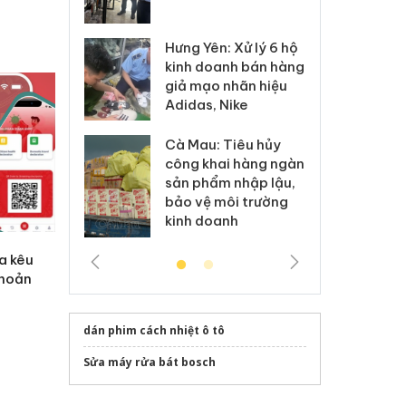
 sào giả
bá
Hưng Yên: Xử lý 6 hộ
óa: Tìm bị
Th
kinh doanh bán hàng
g vụ án buôn
hạ
giả mạo nhãn hiệu
h sữa
bá
Adidas, Nike
 giả
Mo
Cà Mau: Tiêu hủy
g: Đối tượng
An
công khai hàng ngàn
 đường dây
ch
sản phẩm nhập lậu,
 giả tại Phú
bá
bảo vệ môi trường
 đầu thú
Qu
kinh doanh
a kêu
khoản
dán phim cách nhiệt ô tô
Sửa máy rửa bát bosch