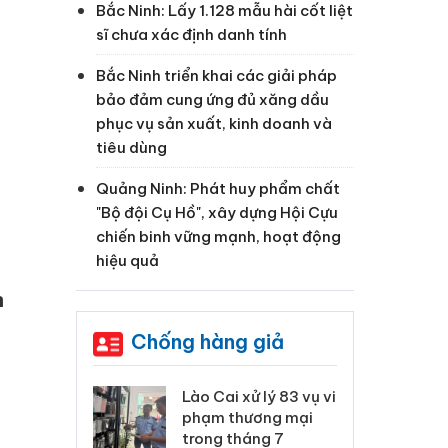
Bắc Ninh: Lấy 1.128 mẫu hài cốt liệt
sĩ chưa xác định danh tính
Bắc Ninh triển khai các giải pháp
bảo đảm cung ứng đủ xăng dầu
phục vụ sản xuất, kinh doanh và
tiêu dùng
Quảng Ninh: Phát huy phẩm chất
"Bộ đội Cụ Hồ", xây dựng Hội Cựu
chiến binh vững mạnh, hoạt động
hiệu quả
n
Chống hàng giả
 Thanh Hóa
Lào Cai xử lý 83 vụ vi
Cô
ại trong vụ
phạm thương mại
tìm
xuất, buôn
trong tháng 7
án