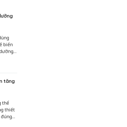
 dưỡng
dùng
ế biến
 dưỡng,
o quản
ện tăng
g thể
g thiết
g đúng
ời dùng