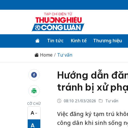
Tin tức
Kinh tế
Thương hiệu
Home
Tư vấn
Hướng dẫn đăn
tránh bị xử ph
08:10 21/03/2026
Tư vấn
CỠ CHỮ
A
Việc đăng ký tạm trú khôn
−
Cỡ chữ nhỏ
công dân khi sinh sống ng
A