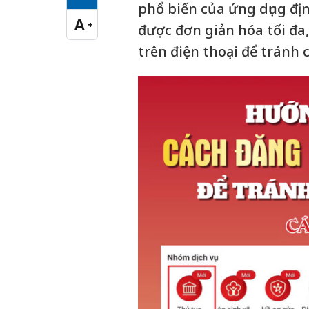
Cỡ chữ vừa
phổ biến của ứng dụng đị
A
+
được đơn giản hóa tối đa
Cỡ chữ lớn
trên điện thoại để tránh 