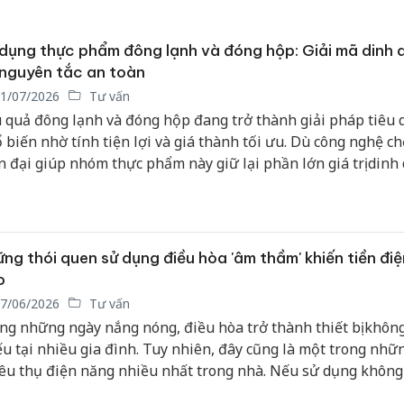
dụng thực phẩm đông lạnh và đóng hộp: Giải mã dinh
nguyên tắc an toàn
1/07/2026
Tư vấn
 quả đông lạnh và đóng hộp đang trở thành giải pháp tiêu 
 biến nhờ tính tiện lợi và giá thành tối ưu. Dù công nghệ ch
n đại giúp nhóm thực phẩm này giữ lại phần lớn giá trị dinh
ời tiêu dùng vẫn cần nắm rõ các tiêu chuẩn lựa chọn và bả
loại trừ nguy cơ ngộ độc, bảo đảm an toàn sức khỏe.
ng thói quen sử dụng điều hòa 'âm thầm' khiến tiền đi
o
7/06/2026
Tư vấn
ng những ngày nắng nóng, điều hòa trở thành thiết bị khôn
ếu tại nhiều gia đình. Tuy nhiên, đây cũng là một trong nhữn
tiêu thụ điện năng nhiều nhất trong nhà. Nếu sử dụng khôn
h, chi phí tiền điện hàng tháng có thể tăng đáng kể mà ngư