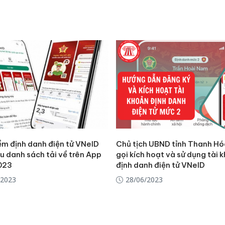
bán yến
Thanh H
hại tron
bán bìn
Moyuum
An Gian
chủ mưu
bán hàng
Quốc ra
m định danh điện tử VNeID
Chủ tịch UBND tỉnh Thanh Hó
u danh sách tải về trên App
gọi kích hoạt và sử dụng tài 
023
định danh điện tử VNeID
/2023
28/06/2023