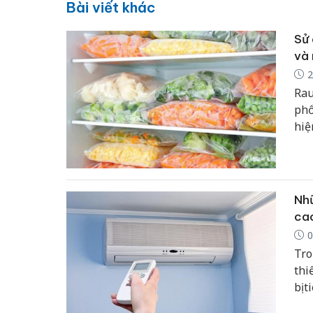
Bài viết khác
Sử 
và 
2
Rau
phổ
hiệ
ngư
để 
Nhữ
ca
0
Tro
thi
bị 
các