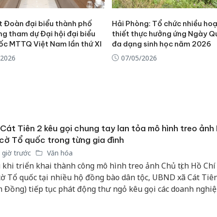
Thanh H
 Đoàn đại biểu thành phố
Hải Phòng: Tổ chức nhiều ho
hại tron
g tham dự Đại hội đại biểu
thiết thực hưởng ứng Ngày Q
bán bìn
ốc MTTQ Việt Nam lần thứ XI
đa dạng sinh học năm 2026
Moyuum
/2026
07/05/2026
An Gian
chủ mưu
bán hàng
Quốc ra
Cát Tiên 2 kêu gọi chung tay lan tỏa mô hình treo ảnh
cờ Tổ quốc trong từng gia đình
 giờ trước
Văn hóa
 khi triển khai thành công mô hình treo ảnh Chủ tịch Hồ Ch
cờ Tổ quốc tại nhiều hộ đồng bào dân tộc, UBND xã Cát Tiên
 Đồng) tiếp tục phát động thư ngỏ kêu gọi các doanh nghiệ
c, nhà hảo tâm và Nhân dân chung tay hỗ trợ kinh phí để n
g mô hình giàu ý nghĩa chính trị, văn hóa này.