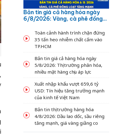
Bản tin giá cả hàng hóa ngày
6/8/2026: Vàng, cà phê đồng
loạt tăng mạnh
Toàn cảnh hành trình chặn đứng
35 tấn heo nhiễm chất cấm vào
TP.HCM
Bản tin giá cả hàng hóa ngày
u
5/8/2026: Thị trường phân hóa,
nhiều mặt hàng chịu áp lực
,
Xuất nhập khẩu vượt 659,6 tỷ
y
USD: Tín hiệu tăng trưởng mạnh
của kinh tế Việt Nam
Bản tin thị trường hàng hóa
a
4/8/2026: Dầu lao dốc, sầu riêng
g
tăng mạnh, giá vàng giằng co
i