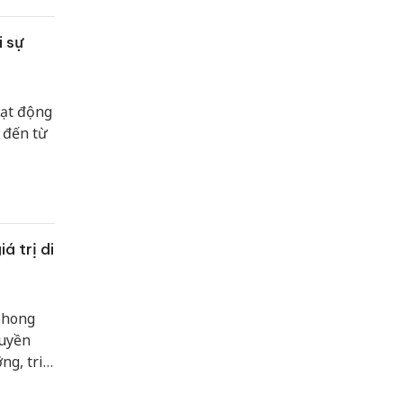
 sự
oạt động
 đến từ
á trị di
phong
ruyền
ng, tri