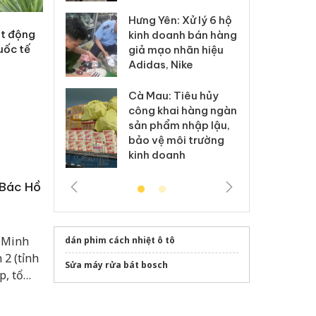
Hưng Yên: Xử lý 6 hộ
óa: Tìm bị
Th
ạt động
kinh doanh bán hàng
g vụ án buôn
hạ
uốc tế
giả mạo nhãn hiệu
h sữa
bá
Adidas, Nike
 giả
Mo
Cà Mau: Tiêu hủy
g: Đối tượng
An
công khai hàng ngàn
 đường dây
ch
sản phẩm nhập lậu,
 giả tại Phú
bá
bảo vệ môi trường
 đầu thú
Qu
kinh doanh
 Bác Hồ
í Minh
dán phim cách nhiệt ô tô
 2 (tỉnh
Sửa máy rửa bát bosch
p, tổ
hân