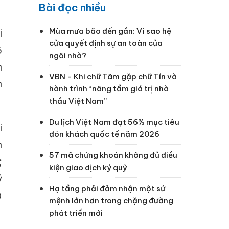
Bài đọc nhiều
Mùa mưa bão đến gần: Vì sao hệ
i
cửa quyết định sự an toàn của
5
ngôi nhà?
n
VBN - Khi chữ Tâm gặp chữ Tín và
h
hành trình “nâng tầm giá trị nhà
thầu Việt Nam”
Du lịch Việt Nam đạt 56% mục tiêu
i
đón khách quốc tế năm 2026
n
57 mã chứng khoán không đủ điều
;
kiện giao dịch ký quỹ
ỷ
Hạ tầng phải đảm nhận một sứ
a
mệnh lớn hơn trong chặng đường
phát triển mới