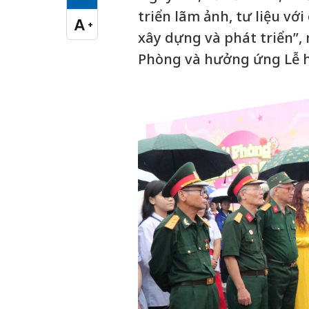
Cỡ chữ vừa
triển lãm ảnh, tư liệu v
A
+
Cỡ chữ lớn
xây dựng và phát triển”,
Phòng và hưởng ứng Lễ h