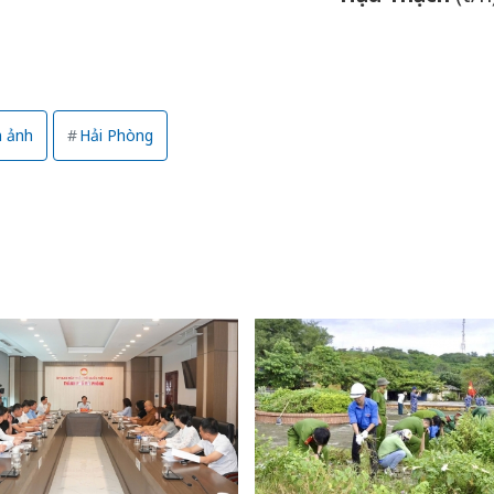
m ảnh
Hải Phòng
Công an
tìm bị h
án sản 
bán yến