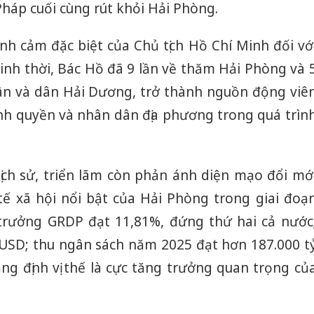
Pháp cuối cùng rút khỏi Hải Phòng.
nh cảm đặc biệt của Chủ tịch Hồ Chí Minh đối vớ
inh thời, Bác Hồ đã 9 lần về thăm Hải Phòng và 
ân và dân Hải Dương, trở thành nguồn động viê
ính quyền và nhân dân địa phương trong quá trìn
lịch sử, triển lãm còn phản ánh diện mạo đổi mớ
ế xã hội nổi bật của Hải Phòng trong giai đoạ
 trưởng GRDP đạt 11,81%, đứng thứ hai cả nước
 USD; thu ngân sách năm 2025 đạt hơn 187.000 t
g định vị thế là cực tăng trưởng quan trọng củ