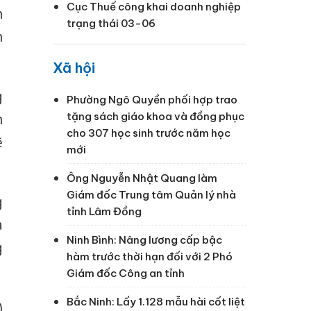
Cục Thuế công khai doanh nghiệp
n
trạng thái 03-06
n
Xã hội
g
Phường Ngô Quyền phối hợp trao
tặng sách giáo khoa và đồng phục
n
cho 307 học sinh trước năm học
ẽ
mới
Ông Nguyễn Nhật Quang làm
Giám đốc Trung tâm Quản lý nhà
g
tỉnh Lâm Đồng
à
Ninh Bình: Nâng lương cấp bậc
g
hàm trước thời hạn đối với 2 Phó
Giám đốc Công an tỉnh
Bắc Ninh: Lấy 1.128 mẫu hài cốt liệt
)