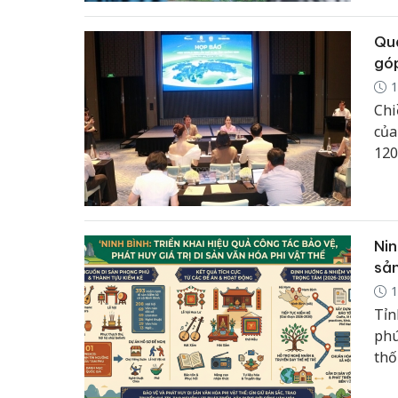
Quả
góp
1
Chi
của
120
Nin
sản
1
Tỉn
phú
thố
thứ