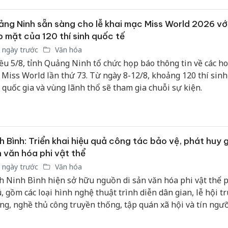
ng Ninh sẵn sàng cho lễ khai mạc Miss World 2026 với
 mặt của 120 thí sinh quốc tế
 ngày trước
Văn hóa
ều 5/8, tỉnh Quảng Ninh tổ chức họp báo thông tin về các h
 Miss World lần thứ 73. Từ ngày 8-12/8, khoảng 120 thí sinh
 quốc gia và vùng lãnh thổ sẽ tham gia chuỗi sự kiện.
h Bình: Triển khai hiệu quả công tác bảo vệ, phát huy gi
 văn hóa phi vật thể
 ngày trước
Văn hóa
h Ninh Bình hiện sở hữu nguồn di sản văn hóa phi vật thể 
, gồm các loại hình nghệ thuật trình diễn dân gian, lễ hội t
ng, nghề thủ công truyền thống, tập quán xã hội và tín ngưỡ
c dân gian, ngữ văn dân gian, tiếng nói và chữ viết.