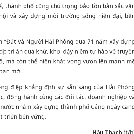
tế, thành phố cũng chú trọng bảo tồn bản sắc vă
hội và xây dựng môi trường sống hiện đại, bề
ãm “Đất và Người Hải Phòng qua 71 năm xây dựn
 dịp tri ân quá khứ, khơi dậy niềm tự hào về truyề
hố, mà còn thể hiện khát vọng vươn lên mạnh m
oạn mới.
ông điệp khẳng định sự sẵn sàng của Hải Phòn
c, đồng hành cùng các đối tác, doanh nghiệp v
i nước nhằm xây dựng thành phố Cảng ngày càn
t triển bền vững.
Hậu Thạch
(t/h