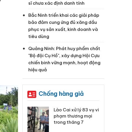
sĩ chưa xác định danh tính
Bắc Ninh triển khai các giải pháp
bảo đảm cung ứng đủ xăng dầu
phục vụ sản xuất, kinh doanh và
tiêu dùng
Quảng Ninh: Phát huy phẩm chất
"Bộ đội Cụ Hồ", xây dựng Hội Cựu
chiến binh vững mạnh, hoạt động
hiệu quả
Chống hàng giả
 Thanh Hóa
Lào Cai xử lý 83 vụ vi
Cô
ại trong vụ
phạm thương mại
tìm
xuất, buôn
trong tháng 7
án
 sào giả
bá