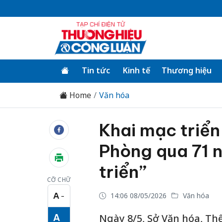
Tin tức
Kinh tế
Thương hiệu
Home
Văn hóa
Khai mạc triển
Phòng qua 71 
triển”
CỠ CHỮ
A
14:06 08/05/2026
Văn hóa
−
Cỡ chữ nhỏ
A
Ngày 8/5, Sở Văn hóa, Thể