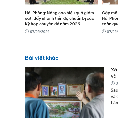
Hải Phòng: Nâng cao hiệu quả giám
Gặp mặt
sát, đẩy nhanh tiến độ chuẩn bị các
Hải Phòn
Kỳ họp chuyên đề năm 2026
toàn qu
07/05/2026
07/05
Bài viết khác
Xã 
và 
3
Sau
và 
Lâm
chứ
rộn