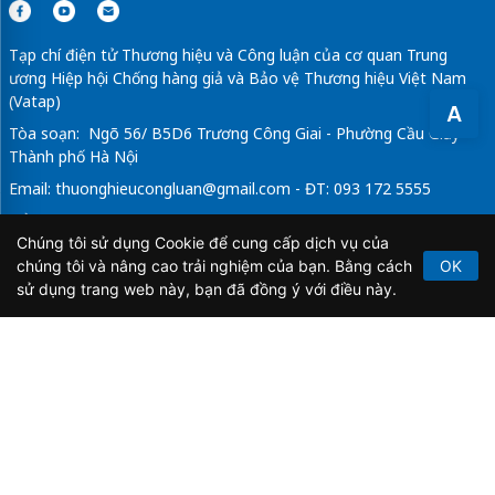
Tạp chí điện tử Thương hiệu và Công luận của cơ quan Trung
ương Hiệp hội Chống hàng giả và Bảo vệ Thương hiệu Việt Nam
(Vatap)
A
Tòa soạn: Ngõ 56/ B5D6 Trương Công Giai - Phường Cầu Giấy -
Thành phố Hà Nội
Email:
thuonghieucongluan@gmail.com
- ĐT: 093 172 5555
Tổng Biên Tập: Vũ Đức Thuận
Chúng tôi sử dụng Cookie để cung cấp dịch vụ của
Giấy phép hoạt động báo chí điện tử số 64/GP-BTTTT do Bộ
chúng tôi và nâng cao trải nghiệm của bạn. Bằng cách
OK
Thông tin và Truyền thông cấp ngày 21/2/2020.
sử dụng trang web này, bạn đã đồng ý với điều này.
Copyright © 2026
TẠP CHÍ THƯƠNG HIỆU & CÔNG
LUẬN
. All Rights Reserved.
Bản quyền thuộc Tạp chí Thương hiệu và Công luận. Cấm
sao chép dưới mọi hình thức nếu không có sự chấp thuận