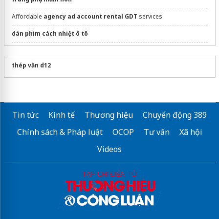
Affordable
agency ad account rental GDT
services
dán phim cách nhiệt ô tô
Sửa máy rửa bát bosch
thép vằn d12
Tin tức
Kinh tế
Thương hiệu
Chuyển động 389
Chính sách & Pháp luật
OCOP
Tư vấn
Xã hội
Videos