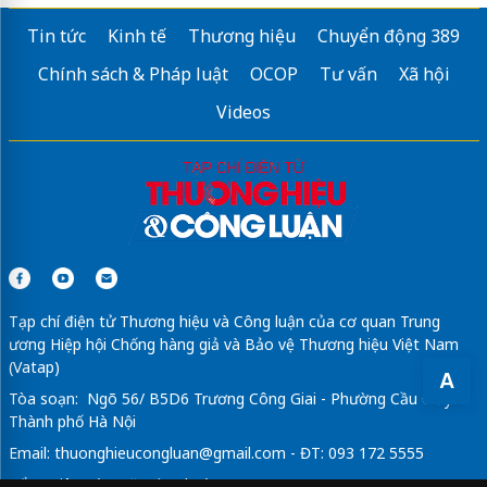
Tin tức
Kinh tế
Thương hiệu
Chuyển động 389
Chính sách & Pháp luật
OCOP
Tư vấn
Xã hội
Videos
Tạp chí điện tử Thương hiệu và Công luận của cơ quan Trung
ương Hiệp hội Chống hàng giả và Bảo vệ Thương hiệu Việt Nam
(Vatap)
A
Tòa soạn: Ngõ 56/ B5D6 Trương Công Giai - Phường Cầu Giấy -
Thành phố Hà Nội
Email:
thuonghieucongluan@gmail.com
- ĐT: 093 172 5555
Tổng Biên Tập: Vũ Đức Thuận