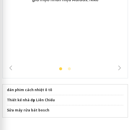
Hưng Yên: Xử lý 6 hộ kinh doanh bán
hàng giả mạo nhãn hiệu Adidas, Nike
dán phim cách nhiệt ô tô
Thiết kế nhà đẹp Liên Chiểu
Sửa máy rửa bát bosch