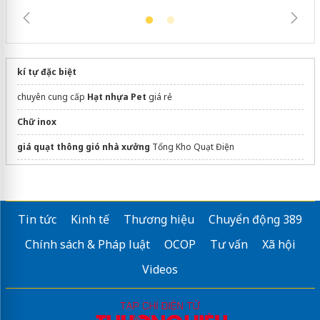
kí tự đặc biệt
chuyên cung cấp
Hạt nhựa Pet
giá rẻ
Chữ inox
giá quạt thông gió nhà xưởng
Tổng Kho Quạt Điện
sửa laptop quận 1
dán phim cách nhiệt ô tô
Tin tức
Kinh tế
Thương hiệu
Chuyển động 389
Sửa máy rửa bát bosch
Chính sách & Pháp luật
OCOP
Tư vấn
Xã hội
Videos