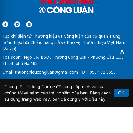
Tạp chí điện tử Thương hiệu và Công luận của cơ quan Trung
ương Hiệp hội Chống hàng giả và Bảo vệ Thương hiệu Việt Nam
(Vatap)
A
Tòa soạn: Ngõ 56/ B5D6 Trương Công Giai - Phường Cầu Giấy -
Thành phố Hà Nội
Email:
thuonghieucongluan@gmail.com
- ĐT: 093 172 5555
Tổng Biên Tập: Vũ Đức Thuận
Chúng tôi sử dụng Cookie để cung cấp dịch vụ của
Giấy phép hoạt động báo chí điện tử số 64/GP-BTTTT do Bộ
chúng tôi và nâng cao trải nghiệm của bạn. Bằng cách
OK
Thông tin và Truyền thông cấp ngày 21/2/2020.
sử dụng trang web này, bạn đã đồng ý với điều này.
Copyright © 2026
TẠP CHÍ THƯƠNG HIỆU & CÔNG
LUẬN
. All Rights Reserved.