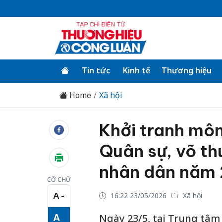
Tin tức
Kinh tế
Thương hiệu
Home
Xã hội
Khởi tranh môn
Quân sự, võ th
nhân dân năm
CỠ CHỮ
A
16:22 23/05/2026
Xã hội
−
Cỡ chữ nhỏ
A
Ngày 23/5, tại Trung tâ