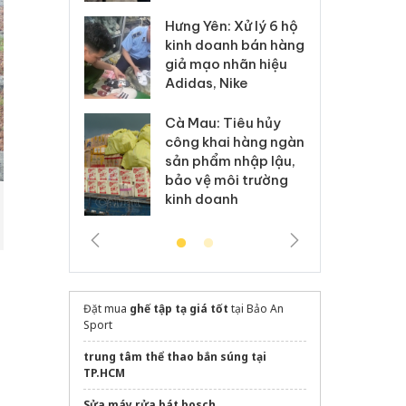
Hưng Yên: Xử lý 6 hộ
óa: Tìm bị
Th
kinh doanh bán hàng
g vụ án buôn
hạ
giả mạo nhãn hiệu
h sữa
bá
Adidas, Nike
 giả
Mo
Cà Mau: Tiêu hủy
g: Đối tượng
An
công khai hàng ngàn
 đường dây
ch
sản phẩm nhập lậu,
 giả tại Phú
bá
bảo vệ môi trường
 đầu thú
Qu
kinh doanh
Đặt mua
ghế tập tạ giá tốt
tại Bảo An
Sport
trung tâm thể thao bắn súng tại
TP.HCM
Sửa máy rửa bát bosch