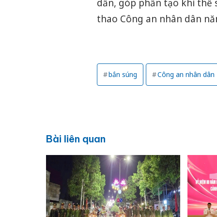
dẫn, góp phần tạo khí thế 
thao Công an nhân dân nă
bắn súng
Công an nhân dân
Bài liên quan