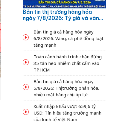
Bản tin thị trường hàng hóa
ngày 7/8/2026: Tỷ giá và vàng
neo cao, cà phê tăng mạnh,
dầu thế giới bật tăng
Bản tin giá cả hàng hóa ngày
6/8/2026: Vàng, cà phê đồng loạt
tăng mạnh
Toàn cảnh hành trình chặn đứng
35 tấn heo nhiễm chất cấm vào
TP.HCM
Bản tin giá cả hàng hóa ngày
5/8/2026: Thị trường phân hóa,
nhiều mặt hàng chịu áp lực
Xuất nhập khẩu vượt 659,6 tỷ
USD: Tín hiệu tăng trưởng mạnh
của kinh tế Việt Nam