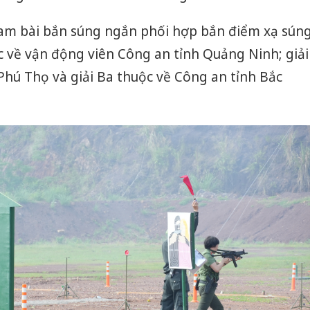
nam bài bắn súng ngắn phối hợp bắn điểm xạ sún
ộc về vận động viên Công an tỉnh Quảng Ninh; giải
Phú Thọ và giải Ba thuộc về Công an tỉnh Bắc
Công an
tìm bị h
án sản 
bán yến