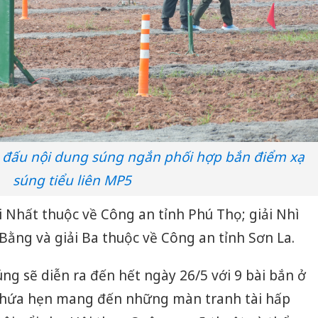
Thanh H
hại tron
bán bìn
Moyuum
An Gian
chủ mưu
bán hàng
Quốc ra
i đấu nội dung súng ngắn phối hợp bắn điểm xạ
súng tiểu liên MP5
i Nhất thuộc về Công an tỉnh Phú Thọ; giải Nhì
Bằng và giải Ba thuộc về Công an tỉnh Sơn La.
g sẽ diễn ra đến hết ngày 26/5 với 9 bài bắn ở
, hứa hẹn mang đến những màn tranh tài hấp