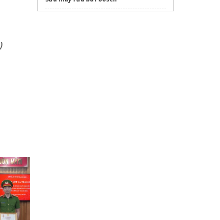
dán phim cách nhiệt ô tô
)