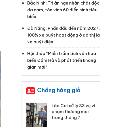
Bắc Ninh: Tri ân nạn nhân chất độc
da cam, tôn vinh 60 điển hình tiêu
g
biểu
Đà Nẵng: Phấn đấu đến năm 2027,
100% xe buýt hoạt động ở đô thị là
xe buýt điện
Hội thảo “Miền trầm tích văn hoá
biển Đầm Hà và phát triển không
gian mới”
Chống hàng giả
 Thanh Hóa
Lào Cai xử lý 83 vụ vi
Cô
ại trong vụ
phạm thương mại
tìm
xuất, buôn
trong tháng 7
án
 sào giả
bá