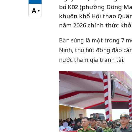
Cỡ chữ vừa
bố K02 (phường Đông Mai
A
+
Cỡ chữ lớn
khuôn khổ Hội thao Quân
năm 2026 chính thức khởi
Bắn súng là một trong 7 m
Ninh, thu hút đông đảo cán 
nước tham gia tranh tài.