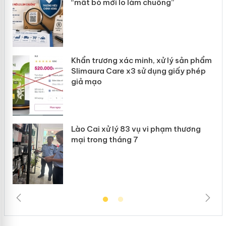
“mất bò mới lo làm chuồng”
ản
Khẩn trương xác minh, xử lý sản phẩm
 án
Slimaura Care x3 sử dụng giấy phép
giả mạo
Lào Cai xử lý 83 vụ vi phạm thương
mại trong tháng 7