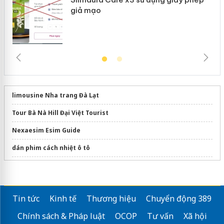
giả mạo
limousine Nha trang Đà Lạt
Tour Bà Nà Hill Đại Việt Tourist
Nexaesim Esim Guide
dán phim cách nhiệt ô tô
Mua eSIM du lịch Việt Nam
SinAsean B2B Matching 1:1 Việt – Hàn | VIPREMIUM 2026
Tin tức
Kinh tế
Thương hiệu
Chuyển động 389
Southern Vietnam tour
Chính sách & Pháp luật
OCOP
Tư vấn
Xã hội
Vietnam private tours