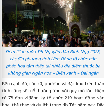
Đêm Giao thừa Tết Nguyên đán Bính Ngọ 2026,
các địa phương tỉnh Lâm Đồng tổ chức bắn
pháo hoa tầm thấp tại nhiều địa điểm thuộc ba
không gian Ngàn hoa – Biển xanh – Đại ngàn
Bên cạnh đó, các xã, phường và đặc khu trên toàn
tỉnh cũng sôi nổi hưởng ứng với quy mô lớn. Hiện
có 78 đơn vị đăng ký tổ chức 219 hoạt động văn
hóa, thể thao và du lịch trong dịp Tết năm nay. Đặc