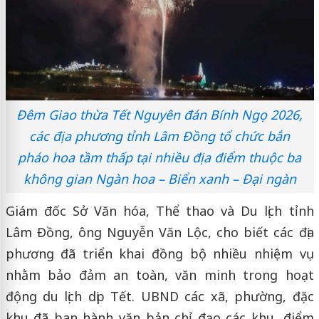
Đêm Giao thừa Tết Nguyên đán Bính Ngọ 2026,
các địa phương tỉnh Lâm Đồng tổ chức bắn
pháo hoa tầm thấp tại nhiều địa điểm thuộc ba
không gian Ngàn hoa – Biển xanh – Đại ngàn
Giám đốc Sở Văn hóa, Thể thao và Du lịch tỉnh
Lâm Đồng, ông Nguyễn Văn Lộc, cho biết các địa
phương đã triển khai đồng bộ nhiều nhiệm vụ
nhằm bảo đảm an toàn, văn minh trong hoạt
động du lịch dịp Tết. UBND các xã, phường, đặc
khu đã ban hành văn bản chỉ đạo các khu, điểm