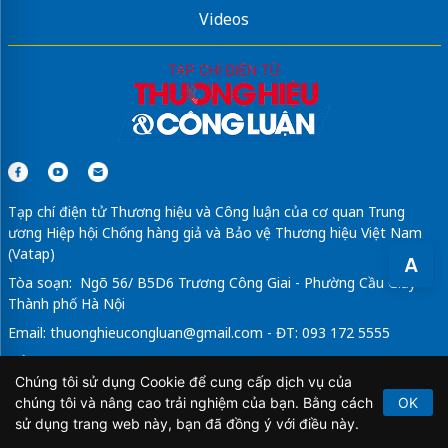
Videos
Sửa máy rửa bát bosch
Tạp chí điện tử Thương hiệu và Công luận của cơ quan Trung
ương Hiệp hội Chống hàng giả và Bảo vệ Thương hiệu Việt Nam
(Vatap)
A
Tòa soạn: Ngõ 56/ B5D6 Trương Công Giai - Phường Cầu Giấy -
Thành phố Hà Nội
Email:
thuonghieucongluan@gmail.com
- ĐT: 093 172 5555
Tổng Biên Tập: Vũ Đức Thuận
Chúng tôi sử dụng Cookie để cung cấp dịch vụ của
Giấy phép hoạt động báo chí điện tử số 64/GP-BTTTT do Bộ
chúng tôi và nâng cao trải nghiệm của bạn. Bằng cách
OK
Thông tin và Truyền thông cấp ngày 21/2/2020.
sử dụng trang web này, bạn đã đồng ý với điều này.