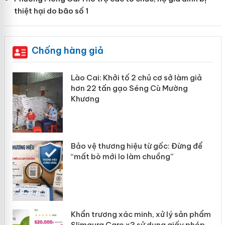
thiệt hại do bão số 1
Chống hàng giả
mại
Lào Cai: Khởi tố 2 chủ cơ sở làm giả
hơn 22 tấn gạo Séng Cù Mường
Khương
àng
ản
Bảo vệ thương hiệu từ gốc: Đừng để
“mất bò mới lo làm chuồng”
Khẩn trương xác minh, xử lý sản phẩm
Slimaura Care x3 sử dụng giấy phép