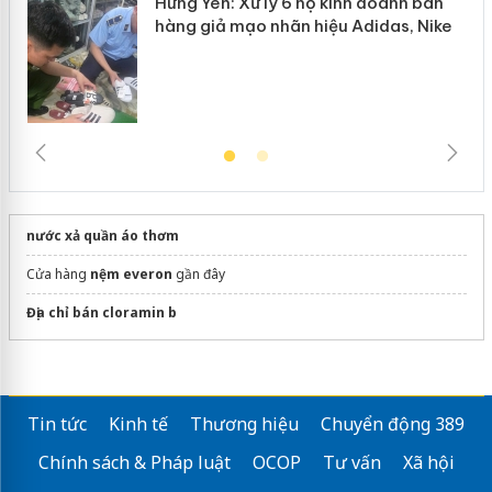
Hưng Yên: Xử lý 6 hộ kinh doanh bán
hàng giả mạo nhãn hiệu Adidas, Nike
nước xả quần áo thơm
Cửa hàng
nệm everon
gần đây
Địa chỉ bán cloramin b
Tin tức
Kinh tế
Thương hiệu
Chuyển động 389
Chính sách & Pháp luật
OCOP
Tư vấn
Xã hội