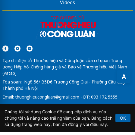
Videos
Tạp chí điện tử Thương hiệu và Công luận của cơ quan Trung
ương Hiệp hội Chống hàng giả và Bảo vệ Thương hiệu Việt Nam
(Vatap)
A
Tòa soạn: Ngõ 56/ B5D6 Trương Công Giai - Phường Cầu Giấy -
Thành phố Hà Nội
Email:
thuonghieucongluan@gmail.com
- ĐT: 093 172 5555
Tổng Biên Tập: Vũ Đức Thuận
Chúng tôi sử dụng Cookie để cung cấp dịch vụ của
Giấy phép hoạt động báo chí điện tử số 64/GP-BTTTT do Bộ
chúng tôi và nâng cao trải nghiệm của bạn. Bằng cách
OK
Thông tin và Truyền thông cấp ngày 21/2/2020.
sử dụng trang web này, bạn đã đồng ý với điều này.