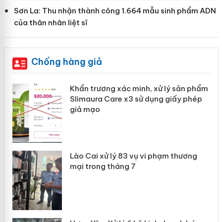
Sơn La: Thu nhận thành công 1.664 mẫu sinh phẩm ADN
của thân nhân liệt sĩ
Chống hàng giả
ản
Khẩn trương xác minh, xử lý sản phẩm
Slimaura Care x3 sử dụng giấy phép
giả mạo
 án
Lào Cai xử lý 83 vụ vi phạm thương
n
mại trong tháng 7