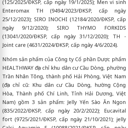
(125/2025/ĐKSP, cấp ngày 19/1/2025); Men vi sinh
Enteromax TH (9494/2023/ĐKSP, cấp ngày
25/12/2023); SIRO INOCHI (12184/2020/ĐKSP, cấp
ngày 9/12/2020); SIRO THYMO FORKIDS
(13041/2020/ĐKSP, cấp ngày 31/12/2020); TH -
Joint care (4631/2024/ĐKSP, cấp ngày 4/6/2024).
Nhóm sản phẩm của Công ty Cổ phần Dược phẩm
HEALTHWAY địa chỉ khu dân cư Cầu Dòng, phường
Trần Nhân Tông, thành phố Hải Phòng, Việt Nam
(địa chỉ cũ: Khu dân cư Cầu Dòng, hường Cộng
Hòa, Thành phố Chí Linh, Tỉnh Hải Dương, Việt
Nam) gồm 3 sản phẩm: Jelly Yến Sào Ăn Ngon
(835/2022/ĐKSP, cấp ngày 20/2/2022); Eucavital
fort (9725/2021/ĐKSP, cấp ngày 21/10/2021); jelly
Calci Aquamin F (10088/2021/ĐKSP, cấp ngày