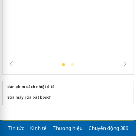
Hưng Yên: Xử lý 6 hộ kinh doanh bán
hàng giả mạo nhãn hiệu Adidas, Nike
dán phim cách nhiệt ô tô
Sửa máy rửa bát bosch
Tin tức
Kinh tế
Thương hiệu
Chuyển động 389