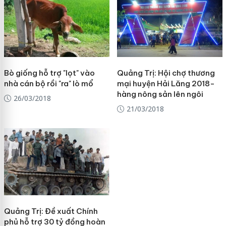
Bò giống hỗ trợ "lọt" vào
Quảng Trị: Hội chợ thương
nhà cán bộ rồi "ra" lò mổ
mại huyện Hải Lăng 2018-
hàng nông sản lên ngôi
26/03/2018
21/03/2018
Quảng Trị: Đề xuất Chính
phủ hỗ trợ 30 tỷ đồng hoàn