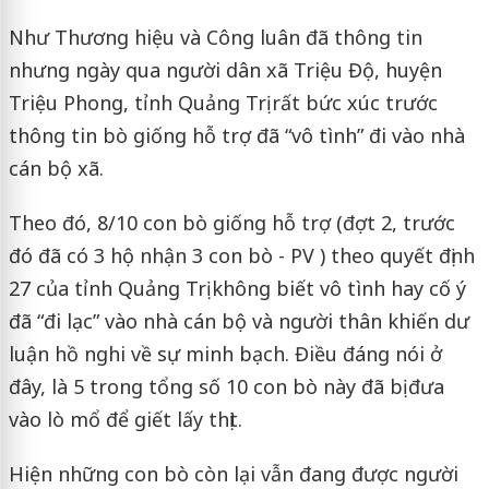
Như Thương hiệu và Công luân đã thông tin
nhưng ngày qua người dân xã Triệu Độ, huyện
Triệu Phong, tỉnh Quảng Trị rất bức xúc trước
thông tin bò giống hỗ trợ đã “vô tình” đi vào nhà
cán bộ xã.
Theo đó, 8/10 con bò giống hỗ trợ (đợt 2, trước
đó đã có 3 hộ nhận 3 con bò - PV ) theo quyết định
27 của tỉnh Quảng Trị không biết vô tình hay cố ý
đã “đi lạc” vào nhà cán bộ và người thân khiến dư
luận hồ nghi về sự minh bạch. Điều đáng nói ở
đây, là 5 trong tổng số 10 con bò này đã bị đưa
vào lò mổ để giết lấy thịt.
Hiện những con bò còn lại vẫn đang được người