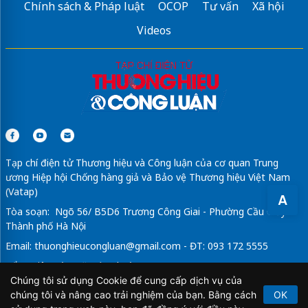
Chính sách & Pháp luật
OCOP
Tư vấn
Xã hội
Videos
Tạp chí điện tử Thương hiệu và Công luận của cơ quan Trung
ương Hiệp hội Chống hàng giả và Bảo vệ Thương hiệu Việt Nam
(Vatap)
A
Tòa soạn: Ngõ 56/ B5D6 Trương Công Giai - Phường Cầu Giấy -
Thành phố Hà Nội
Email:
thuonghieucongluan@gmail.com
- ĐT: 093 172 5555
Tổng Biên Tập: Vũ Đức Thuận
Chúng tôi sử dụng Cookie để cung cấp dịch vụ của
Giấy phép hoạt động báo chí điện tử số 64/GP-BTTTT do Bộ
chúng tôi và nâng cao trải nghiệm của bạn. Bằng cách
OK
Thông tin và Truyền thông cấp ngày 21/2/2020.