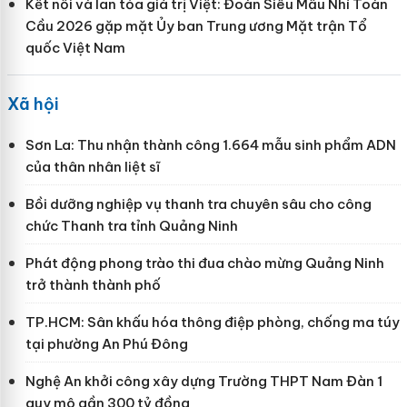
Kết nối và lan tỏa giá trị Việt: Đoàn Siêu Mẫu Nhí Toàn
Cầu 2026 gặp mặt Ủy ban Trung ương Mặt trận Tổ
quốc Việt Nam
Xã hội
Sơn La: Thu nhận thành công 1.664 mẫu sinh phẩm ADN
của thân nhân liệt sĩ
Bồi dưỡng nghiệp vụ thanh tra chuyên sâu cho công
chức Thanh tra tỉnh Quảng Ninh
Phát động phong trào thi đua chào mừng Quảng Ninh
trở thành thành phố
TP.HCM: Sân khấu hóa thông điệp phòng, chống ma túy
tại phường An Phú Đông
Nghệ An khởi công xây dựng Trường THPT Nam Đàn 1
quy mô gần 300 tỷ đồng