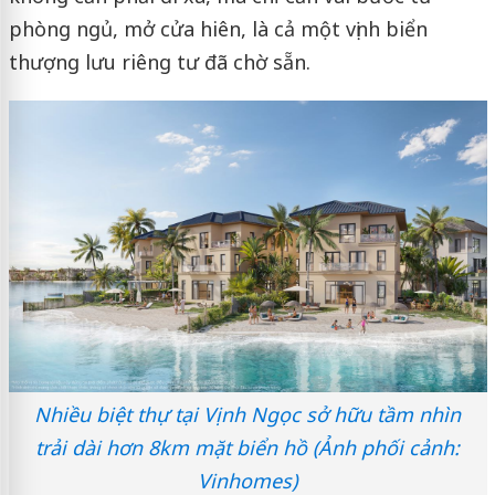
phòng ngủ, mở cửa hiên, là cả một vịnh biển
thượng lưu riêng tư đã chờ sẵn.
Nhiều biệt thự tại Vịnh Ngọc sở hữu tầm nhìn
trải dài hơn 8km mặt biển hồ (Ảnh phối cảnh:
Vinhomes)