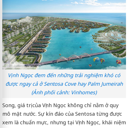
Vịnh Ngọc đem đến những trải nghiệm khó có
được ngay cả ở Sentosa Cove hay Palm Jumeirah
(Ảnh phối cảnh: Vinhomes)
Song, giá trị của Vịnh Ngọc không chỉ nằm ở quy
mô mặt nước. Sự kín đáo của Sentosa từng được
xem là chuẩn mực, nhưng tại Vịnh Ngọc, khái niệm