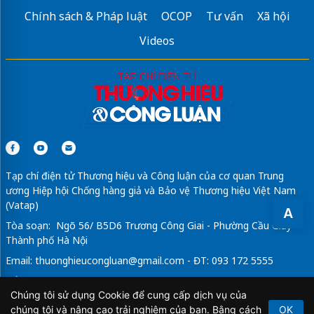
Chính sách & Pháp luật
OCOP
Tư vấn
Xã hội
Videos
Tạp chí điện tử Thương hiệu và Công luận của cơ quan Trung
ương Hiệp hội Chống hàng giả và Bảo vệ Thương hiệu Việt Nam
(Vatap)
A
Tòa soạn: Ngõ 56/ B5D6 Trương Công Giai - Phường Cầu Giấy -
Thành phố Hà Nội
Email:
thuonghieucongluan@gmail.com
- ĐT: 093 172 5555
Tổng Biên Tập: Vũ Đức Thuận
Chúng tôi sử dụng Cookie để cung cấp dịch vụ của
Giấy phép hoạt động báo chí điện tử số 64/GP-BTTTT do Bộ
chúng tôi và nâng cao trải nghiệm của bạn. Bằng cách
OK