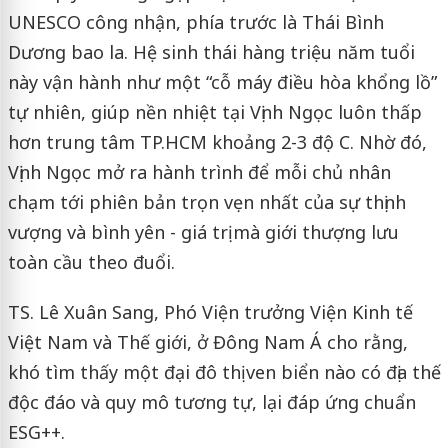
UNESCO công nhận, phía trước là Thái Bình
Dương bao la. Hệ sinh thái hàng triệu năm tuổi
này vận hành như một “cỗ máy điều hòa khổng lồ”
tự nhiên, giúp nền nhiệt tại Vịnh Ngọc luôn thấp
hơn trung tâm TP.HCM khoảng 2-3 độ C. Nhờ đó,
Vịnh Ngọc mở ra hành trình để mỗi chủ nhân
chạm tới phiên bản trọn vẹn nhất của sự thịnh
vượng và bình yên - giá trị mà giới thượng lưu
toàn cầu theo đuổi.
TS. Lê Xuân Sang, Phó Viện trưởng Viện Kinh tế
Việt Nam và Thế giới, ở Đông Nam Á cho rằng,
khó tìm thấy một đại đô thị ven biển nào có địa thế
độc đáo và quy mô tương tự, lại đáp ứng chuẩn
ESG++.