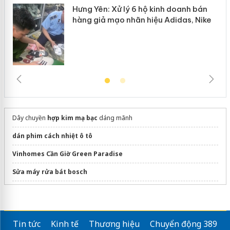
Hưng Yên: Xử lý 6 hộ kinh doanh bán
hàng giả mạo nhãn hiệu Adidas, Nike
Dây chuyền
hợp kim mạ bạc
dáng mãnh
dán phim cách nhiệt ô tô
Vinhomes Cần Giờ Green Paradise
Sửa máy rửa bát bosch
Thiết kế
nhẫn cầu hôn
kim cương
Tin tức
Kinh tế
Thương hiệu
Chuyển động 389