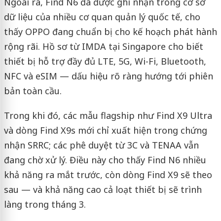
Ngoài ra, Find N6 đã được ghi nhận trong cơ sở
dữ liệu của nhiều cơ quan quản lý quốc tế, cho
thấy OPPO đang chuẩn bị cho kế hoạch phát hành
rộng rãi. Hồ sơ từ IMDA tại Singapore cho biết
thiết bị hỗ trợ đầy đủ LTE, 5G, Wi-Fi, Bluetooth,
NFC và eSIM — dấu hiệu rõ ràng hướng tới phiên
bản toàn cầu.
Trong khi đó, các mẫu flagship như Find X9 Ultra
và dòng Find X9s mới chỉ xuất hiện trong chứng
nhận SRRC; các phê duyệt từ 3C và TENAA vẫn
đang chờ xử lý. Điều này cho thấy Find N6 nhiều
khả năng ra mắt trước, còn dòng Find X9 sẽ theo
sau — và khả năng cao cả loạt thiết bị sẽ trình
làng trong tháng 3.