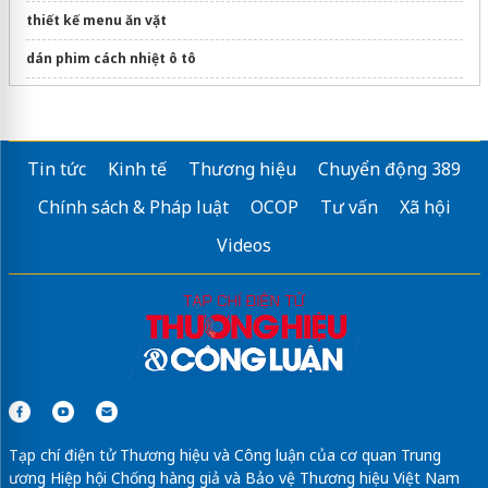
thiết kế menu ăn vặt
dán phim cách nhiệt ô tô
Xí bệt Toto
MS625CDW23
giá rẻ uy tín
dù che nắng
giá rẻ
Tin tức
Kinh tế
Thương hiệu
Chuyển động 389
Điện thoại
Honor WIN RT
Giá rẻ, BH 1 đổi 1 - Lỗi là đổi, Trả góp 0%
Chính sách & Pháp luật
OCOP
Tư vấn
Xã hội
Nệm cao su thiên nhiên
5cm, 10cm, 15cm
Videos
Sửa máy rửa bát bosch
Tạp chí điện tử Thương hiệu và Công luận của cơ quan Trung
ương Hiệp hội Chống hàng giả và Bảo vệ Thương hiệu Việt Nam