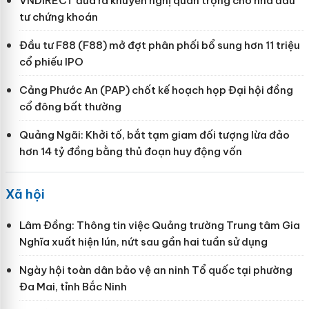
VNDIRECT đưa ra khuyến nghị quan trọng cho nhà đầu
tư chứng khoán
Đầu tư F88 (F88) mở đợt phân phối bổ sung hơn 11 triệu
cổ phiếu IPO
Cảng Phước An (PAP) chốt kế hoạch họp Đại hội đồng
cổ đông bất thường
Quảng Ngãi: Khởi tố, bắt tạm giam đối tượng lừa đảo
hơn 14 tỷ đồng bằng thủ đoạn huy động vốn
Xã hội
Lâm Đồng: Thông tin việc Quảng trường Trung tâm Gia
Nghĩa xuất hiện lún, nứt sau gần hai tuần sử dụng
Ngày hội toàn dân bảo vệ an ninh Tổ quốc tại phường
Đa Mai, tỉnh Bắc Ninh