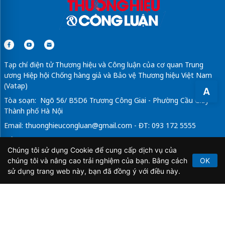
Tạp chí điện tử Thương hiệu và Công luận của cơ quan Trung
ương Hiệp hội Chống hàng giả và Bảo vệ Thương hiệu Việt Nam
(Vatap)
A
Tòa soạn: Ngõ 56/ B5D6 Trương Công Giai - Phường Cầu Giấy -
Thành phố Hà Nội
Email:
thuonghieucongluan@gmail.com
- ĐT: 093 172 5555
Tổng Biên Tập: Vũ Đức Thuận
Chúng tôi sử dụng Cookie để cung cấp dịch vụ của
Giấy phép hoạt động báo chí điện tử số 64/GP-BTTTT do Bộ
chúng tôi và nâng cao trải nghiệm của bạn. Bằng cách
OK
Thông tin và Truyền thông cấp ngày 21/2/2020.
sử dụng trang web này, bạn đã đồng ý với điều này.
Copyright © 2026
TẠP CHÍ THƯƠNG HIỆU & CÔNG