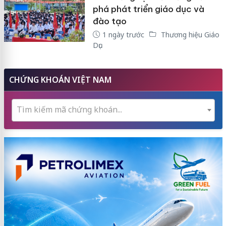
phá phát triển giáo dục và
đào tạo
1 ngày trước
Thương hiệu Giáo
Dục
CHỨNG KHOÁN VIỆT NAM
Tìm kiếm mã chứng khoán...