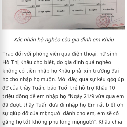
Xác nhận hộ nghèo của gia đình em Khâu
Trao đổi với phóng viên qua điện thoại, nữ sinh
Hồ Thị Khâu cho biết, do gia đình quá nghèo
không có tiền nhập học Khâu phải xin trường đại
học cho nhập học muộn. Mới đây, qua sự kêu gọi giúp
đỡ của thầy Tuấn, báo Tuổi trẻ hỗ trợ Khâu 10
triệu đồng để em nhập học. “Ngày 21/9 vừa qua em
đã được thầy Tuấn đưa đi nhập học. Em rất biết ơn
sự giúp đỡ của mọi người dành cho em, em sẽ cố
gắng học tốt không phụ lòng mọi người”, Khâu chia