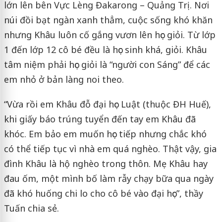
lớn lên bên Vực Lèng Đakarong – Quảng Trị. Nơi
núi đồi bạt ngàn xanh thẳm, cuộc sống khó khăn
nhưng Khâu luôn cố gắng vươn lên học giỏi. Từ lớp
1 đến lớp 12 cô bé đều là học sinh khá, giỏi. Khâu
tâm niệm phải học giỏi là “người con Sáng” để các
em nhỏ ở bản làng noi theo.
“Vừa rồi em Khâu đỗ đại học Luật (thuộc ĐH Huế),
khi giấy báo trúng tuyển đến tay em Khâu đã
khóc. Em bảo em muốn học tiếp nhưng chắc khó
có thể tiếp tục vì nhà em quá nghèo. Thật vậy, gia
đình Khâu là hộ nghèo trong thôn. Mẹ Khâu hay
đau ốm, một mình bố làm rẫy chạy bữa qua ngày
đã khó huống chi lo cho cô bé vào đại học”, thầy
Tuấn chia sẻ.