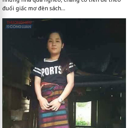
đuổi giấc mơ đèn sách…