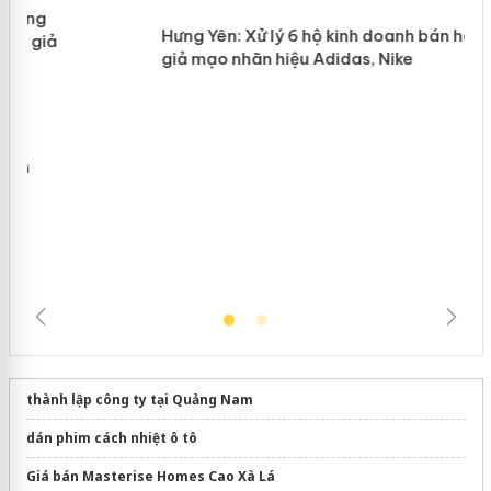
Lào Cai xử lý 83 vụ vi phạm thương
n
mại trong tháng 7
Hưng Yên: Xử lý 6 hộ kinh doanh bán
hàng giả mạo nhãn hiệu Adidas, Nike
thành lập công ty tại Quảng Nam
dán phim cách nhiệt ô tô
Giá bán Masterise Homes Cao Xà Lá