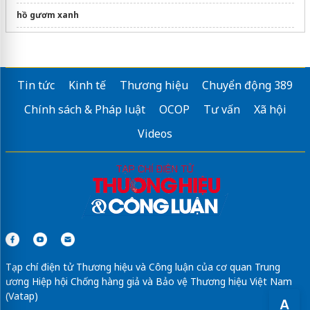
hồ gươm xanh
Thông tin
Lumiere Nguyễn Trãi
Giá bán
Lumière Nguyễn Trãi
Tin tức
Kinh tế
Thương hiệu
Chuyển động 389
spring ville
Chính sách & Pháp luật
OCOP
Tư vấn
Xã hội
Thông tin chính thức
vị trí Alluvia City
chủ đầu tư
Videos
Sửa máy rửa bát bosch
Tạp chí điện tử Thương hiệu và Công luận của cơ quan Trung
ương Hiệp hội Chống hàng giả và Bảo vệ Thương hiệu Việt Nam
(Vatap)
A