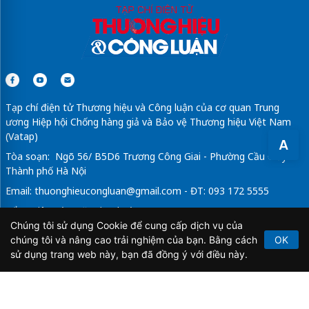
Tạp chí điện tử Thương hiệu và Công luận của cơ quan Trung
ương Hiệp hội Chống hàng giả và Bảo vệ Thương hiệu Việt Nam
(Vatap)
A
Tòa soạn: Ngõ 56/ B5D6 Trương Công Giai - Phường Cầu Giấy -
Thành phố Hà Nội
Email:
thuonghieucongluan@gmail.com
- ĐT: 093 172 5555
Tổng Biên Tập: Vũ Đức Thuận
Chúng tôi sử dụng Cookie để cung cấp dịch vụ của
Giấy phép hoạt động báo chí điện tử số 64/GP-BTTTT do Bộ
chúng tôi và nâng cao trải nghiệm của bạn. Bằng cách
OK
Thông tin và Truyền thông cấp ngày 21/2/2020.
sử dụng trang web này, bạn đã đồng ý với điều này.