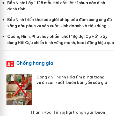
Bắc Ninh: Lấy 1.128 mẫu hài cốt liệt sĩ chưa xác định
danh tính
Bắc Ninh triển khai các giải pháp bảo đảm cung ứng đủ
xăng dầu phục vụ sản xuất, kinh doanh và tiêu dùng
Quảng Ninh: Phát huy phẩm chất "Bộ đội Cụ Hồ", xây
dựng Hội Cựu chiến binh vững mạnh, hoạt động hiệu quả
Chống hàng giả
 án
Lào Cai xử lý 83 vụ vi phạm thương mại
trong tháng 7
n
Hưng Yên: Xử lý 6 hộ kinh doanh bán hàng
giả mạo nhãn hiệu Adidas, Nike
y
Cà Mau: Tiêu hủy công khai hàng ngàn sản