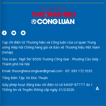
Tin tức
Kinh tế
Thương hiệu
Chuyển động 389
Chính sách & Pháp luật
OCOP
Tư vấn
Xã hội
Videos
Tạp chí điện tử Thương hiệu và Công luận của cơ quan Trung
ương Hiệp hội Chống hàng giả và Bảo vệ Thương hiệu Việt Nam
(Vatap)
A
Tòa soạn: Ngõ 56/ B5D6 Trương Công Giai - Phường Cầu Giấy -
Thành phố Hà Nội
Email:
thuonghieucongluan@gmail.com
- ĐT: 093 172 5555