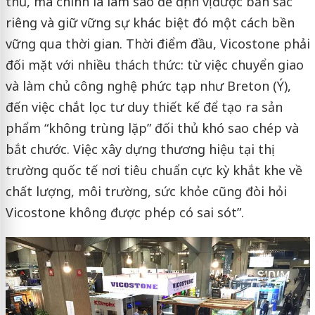
thủ, mà chính là làm sao để định vị được bản sắc
riêng và giữ vững sự khác biệt đó một cách bền
vững qua thời gian. Thời điểm đầu, Vicostone phải
đối mặt với nhiều thách thức: từ việc chuyển giao
và làm chủ công nghệ phức tạp như Breton (Ý),
đến việc chắt lọc tư duy thiết kế để tạo ra sản
phẩm “không trùng lặp” đối thủ khó sao chép và
bắt chước. Việc xây dựng thương hiệu tại thị
trường quốc tế nơi tiêu chuẩn cực kỳ khắt khe về
chất lượng, môi trường, sức khỏe cũng đòi hỏi
Vicostone không được phép có sai sót”.