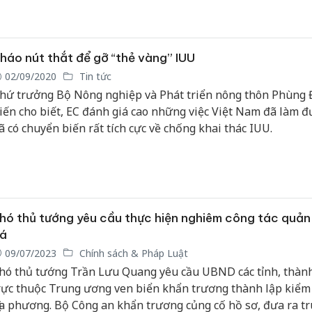
uy định chống khai thác IUU đến với ngư dân trên địa bàn tỉn
háo nút thắt để gỡ “thẻ vàng” IUU
02/09/2020
Tin tức
hứ trưởng Bộ Nông nghiệp và Phát triển nông thôn Phùng 
iến cho biết, EC đánh giá cao những việc Việt Nam đã làm đ
ã có chuyển biến rất tích cực về chống khai thác IUU.
hó thủ tướng yêu cầu thực hiện nghiêm công tác quản 
á
09/07/2023
Chính sách & Pháp Luật
hó thủ tướng Trần Lưu Quang yêu cầu UBND các tỉnh, thàn
rực thuộc Trung ương ven biển khẩn trương thành lập kiểm
ịa phương. Bộ Công an khẩn trương củng cố hồ sơ, đưa ra tr