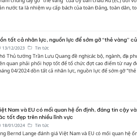
hằm chung tay gỡ “thẻ vàng” của Ủy ban châu Âu (EC) đối vớ
ản nước ta là nhiệm vụ cấp bách của toàn Đảng, toàn dân, t
uân. Đây cũng là nhiệm vụ trọng tâm được Bộ đội Biên phò
ịnh tập trung triển khai thực hiện với nhiều giải pháp đồng 
hiết thực, hiệu quả, góp phần phát triển nghề cá bền vững v
rách nhiệm.
ồn tất cả nhân lực, nguồn lực để sớm gỡ “thẻ vàng” c
13/12/2023
Tin tức
hó Thủ tướng Trần Lưu Quang đề nghị các bộ, ngành, địa p
iên quan phải phối hợp tốt để tổ chức đợt cao điểm từ nay 
háng 04/2024 dồn tất cả nhân lực, nguồn lực để sớm gỡ “thẻ
ủa EC.
iệt Nam và EU có mối quan hệ ổn định, đáng tin cậy v
ác tốt đẹp trên nhiều lĩnh vực
18/01/2024
Tin tức
ng Bernd Lange đánh giá Việt Nam và EU có mối quan hệ ổn