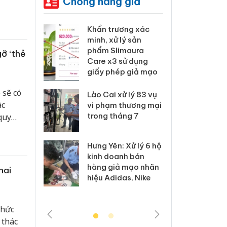
Chống hàng giả
 Tiêu hủy
Khẩn trương xác
Cà M
ai hàng
minh, xử lý sản
công
n phẩm
phẩm Slimaura
ngàn
ỡ ‘thẻ
, bảo vệ
Care x3 sử dụng
nhập 
ng kinh
giấy phép giả mạo
môi t
doan
 sẽ có
Lào Cai xử lý 83 vụ
ác
 Thanh Hóa
vi phạm thương mại
Công
i trong vụ
trong tháng 7
tìm b
quy
uất, buôn
án sả
sào giả
bán y
Hưng Yên: Xử lý 6 hộ
kinh doanh bán
a: Tìm bị
Than
hàng giả mạo nhãn
hai
g vụ án
hại t
hiệu Adidas, Nike
 bình sữa
buôn
giả
Moyu
chức
 thác