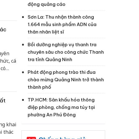
 đi
động quảng cáo
Sơn La: Thu nhận thành công
1.664 mẫu sinh phẩm ADN của
hác
thân nhân liệt sĩ
Bồi dưỡng nghiệp vụ thanh tra
chuyên sâu cho công chức Thanh
uyên
tra tỉnh Quảng Ninh
hức, cá
 có
Phát động phong trào thi đua
á có
chào mừng Quảng Ninh trở thành
thành phố
TP.HCM: Sân khấu hóa thông
bất
điệp phòng, chống ma túy tại
phường An Phú Đông
ng khai
i thác