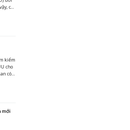
U) đối
ậy, chỉ
 hết
ng
am kiểm
UU cho
uan có
chống
h mới