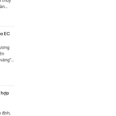
i thủy
oàn
ng Bình
bộ,
à có
ủa EC
hương
đến
 vàng”
à hợp
 định,