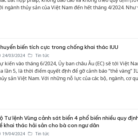
hác bất hợp pháp, không báo cáo và không theo quy định (IU
ới ngành thủy sản của Việt Nam đến hết tháng 4/2024. Như v
òn gần 2 tháng nữa để ta gỡ “thẻ vàng” IUU, nên hơn lúc nào
ác bộ, ngành, địa phương phải hành động quyết liệt cho chặ
nước rút”; nếu không, chúng ta phải mất thêm vài năm nữa.
huyển biến tích cực trong chống khai thác IUU
24/03/2024
Tin tức
ự kiến vào tháng 6/2024, Ủy ban châu Âu (EC) sẽ tới Việt N
ra lần 5, là thời điểm quyết định để gỡ cảnh báo “thẻ vàng” I
hủy sản Việt Nam. Với những nỗ lực của các bộ, ngành, cơ q
iên quan và lãnh đạo 28 tỉnh, thành phố ven biển, công tác 
hai thác IUU đã có những chuyển biến đáng ghi nhận.
ộ Tư lệnh Vùng cảnh sát biển 4 phổ biến nhiều quy địn
ề khai thác hải sản cho bà con ngư dân
19/04/2024
Tin tức