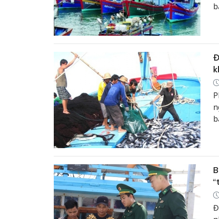
b
Đ
k
P
n
b
B
“
Đ