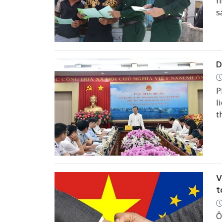
n
s
q
Đ
t
t
D
P
l
t
c
V
t
Ô