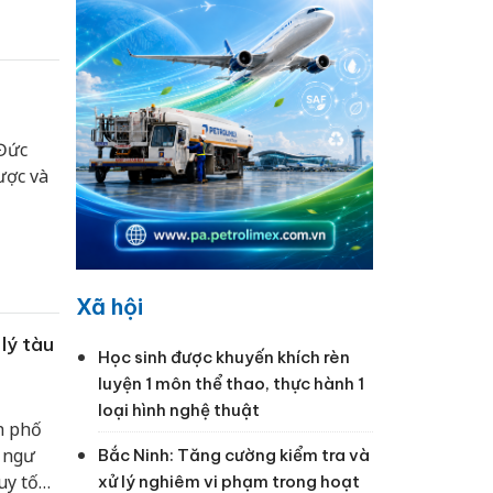
h này.
Đức
ược và
Xã hội
lý tàu
Học sinh được khuyến khích rèn
luyện 1 môn thể thao, thực hành 1
loại hình nghệ thuật
h phố
 ngư
Bắc Ninh: Tăng cường kiểm tra và
uy tố
xử lý nghiêm vi phạm trong hoạt