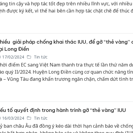
áng tin cậy và hợp tác tốt đẹp trên nhiều lĩnh vực, với nhiều
ịnh được ký kết, vì thế hai bên cần hợp tác chặt chẽ để thúc 
uan hệ này tiếp tục phát triển sâu rộng hơn nữa trong tương
hiều giải pháp chống khai thác IUU, để gỡ “thẻ vàng”
ại Long Điền
17/02/2024
Tin tức
hời điểm EC sang Việt Nam thanh tra thực tế lần thứ năm d
ào quý II/2024. Huyện Long Điền cùng cơ quan chức năng tỉ
ịa – Vũng Tàu đang khẩn trương ngăn chặn, chấm dứt tình t
àu cá ngư dân khai thác hải sản bất hợp pháp ở vùng biển 
goài, nhằm chung tay gỡ “thẻ vàng” của Ủy ban Châu Âu (EC)
ới ngành thủy sản Việt Nam.
ếu tố quyết định trong hành trình gỡ “thẻ vàng” IUU
16/03/2024
Tin tức
ỷ ban châu Âu đã đồng ý kéo dài thời hạn cảnh báo về chốn