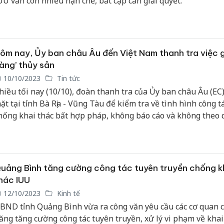
UU vẫn còn nhiều hạn chế, bất cập cần giải quyết.
Cà Mau:
công kh
ngàn sả
ôm nay, Ủy ban châu Âu đến Việt Nam thanh tra việc g
nhập lậu
àng’ thủy sản
môi trườ
10/10/2023
Tin tức
doanh
hiều tối nay (10/10), đoàn thanh tra của Ủy ban châu Âu (EC)
ặt tại tỉnh Bà Rịa - Vũng Tàu để kiểm tra về tình hình công t
Công an
tìm bị hạ
hống khai thác bất hợp pháp, không báo cáo và không theo 
án sản x
ịnh (IUU)... của Việt Nam.
bán yến 
Thanh Hó
uảng Bình tăng cường công tác tuyên truyền chống k
hại tron
buôn bán
hác IUU
Moyuum 
12/10/2023
Kinh tế
BND tỉnh Quảng Bình vừa ra công văn yêu cầu các cơ quan 
ăng tăng cường công tác tuyên truyền, xử lý vi phạm về khai