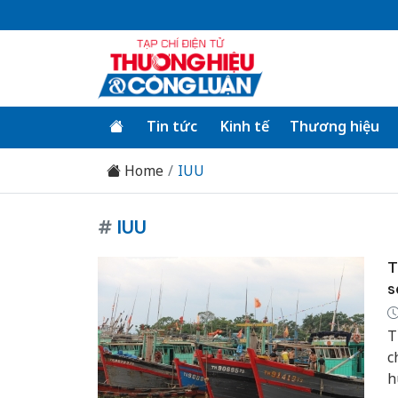
Tin tức
Kinh tế
Thương hiệu
Home
IUU
#
IUU
T
s
T
c
h