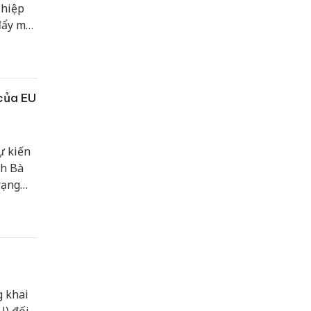
 hiệp
đẩy mối
 lai.
 của EU
ự kiến
nh Bà
rạng
nước
 đối
g khai