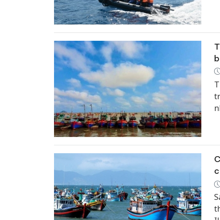
c
k
T
b
T
t
n
b
n
C
c
S
t