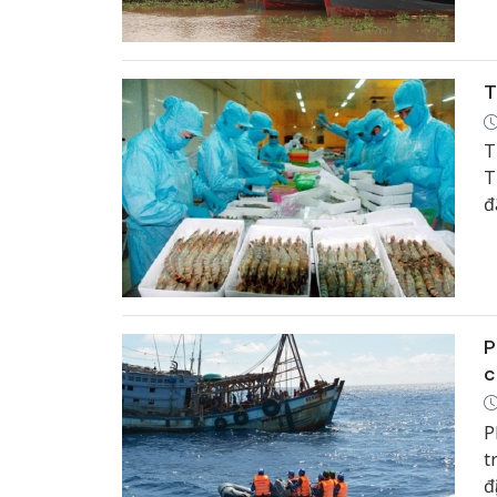
q
T
T
T
đ
P
c
P
t
đ