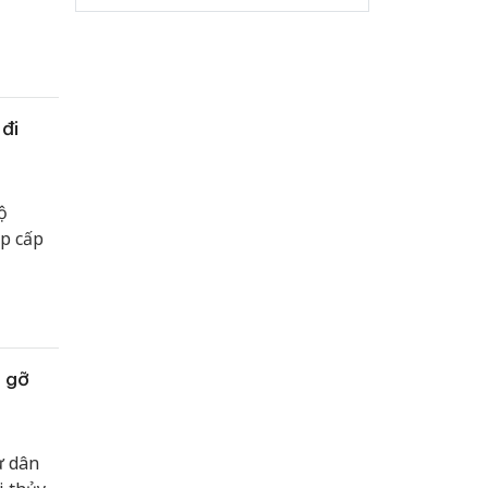
 đi
ộ
áp cấp
n gỡ
ư dân