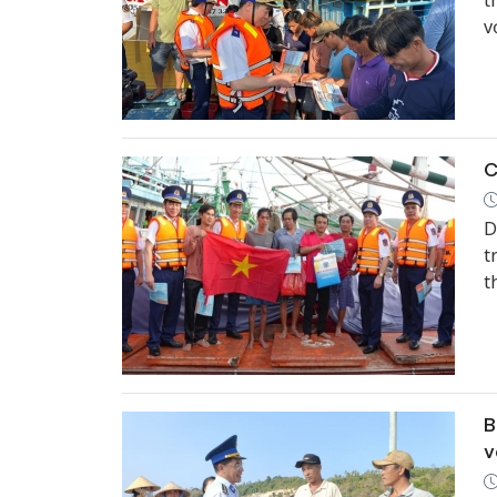
t
v
c
c
“
C
D
t
t
l
k
B
v