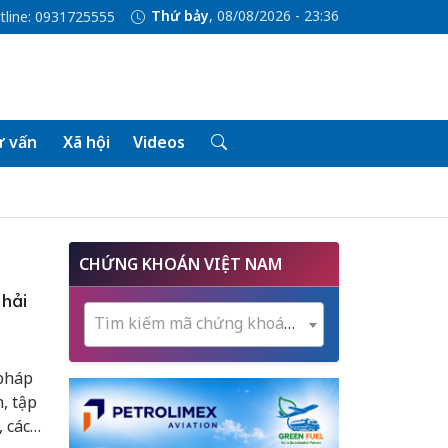
Thứ bảy
, 08/08/2026 - 23:36
tline: 0931725555
 vấn
Xã hội
Videos
CHỨNG KHOÁN VIỆT NAM
 hải
Tìm kiếm mã chứng khoán...
 pháp
, tập
 các