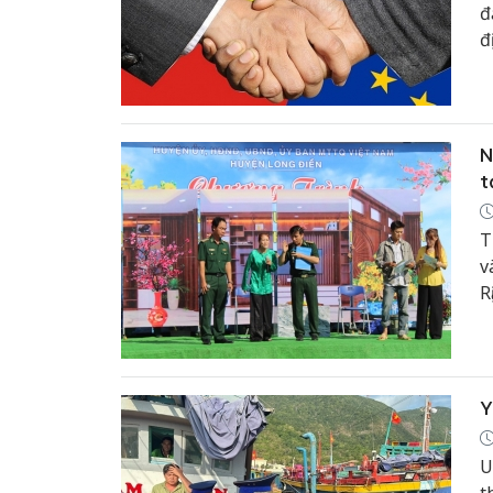
đ
đ
q
N
t
T
v
R
t
n
v
Y
U