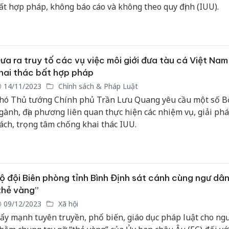
ất hợp pháp, không báo cáo và không theo quy định (IUU).
ưa ra truy tố các vụ việc môi giới đưa tàu cá Việt Nam
hai thác bất hợp pháp
14/11/2023
Chính sách & Pháp Luật
hó Thủ tướng Chính phủ Trần Lưu Quang yêu cầu một số B
gành, địa phương liên quan thực hiện các nhiệm vụ, giải ph
ách, trọng tâm chống khai thác IUU.
ộ đội Biên phòng tỉnh Bình Định sát cánh cùng ngư dâ
thẻ vàng”
09/12/2023
Xã hội
ẩy mạnh tuyên truyền, phổ biến, giáo dục pháp luật cho ng