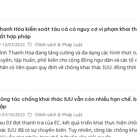
ác đối tượng môi giới, móc nối đưa tàu cá, ngư dân Việt Nam
hai thác bất hợp pháp ở vùng biển nước ngoài...
hanh Hóa kiểm soát tàu cá có nguy cơ vi phạm khai t
ất hợp pháp
12/07/2023
Chính sách & Pháp Luật
ỉnh Thanh Hóa đang tăng cường và đa dạng các hình thức t
ruyền, tập huấn, phổ biến cho cộng đồng ngư dân và các tổ c
hân có liên quan quy định về chống khai thác IUU; đồng thời
iện pháp quản lý, phòng ngừa, ngăn chặn, theo dõi các tàu c
guy cơ cao vi phạm khai thác IUU.
ông tác chống khai thác IUU vẫn còn nhiều hạn chế, 
ập
07/10/2023
Chính sách & Pháp Luật
au 03 đợt thanh tra của EC, kết quả triển khai thực hiện chố
hác IUU đã có sự chuyển biến. Tuy nhiên, công tác chống kha